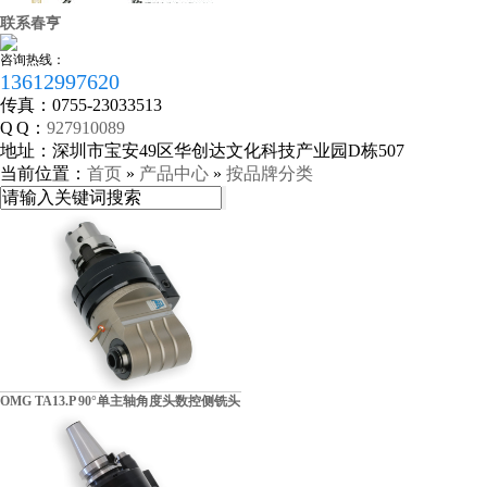
联系春亨
咨询热线：
13612997620
传真：
0755-23033513
Q Q：
927910089
地址：
深圳市宝安49区华创达文化科技产业园D栋507
当前位置：
首页
»
产品中心
»
按品牌分类
营业执照
OMG TA13.P 90°单主轴角度头数控侧铣头