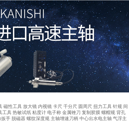
具
磁性工具
放大镜
内视镜
卡尺
千分尺
圆周尺
扭力工具
针规
间
具工具
热敏试纸
粘度计
电子称
金属锉刀
复制胶膜
螺帽规
背孔
力扳手
脱磁器
螺纹深度规
主轴增速刀柄
中心出水电主轴
气浮主