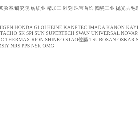
实验室/研究院
纺织业
精加工
雕刻
珠宝首饰
陶瓷工业
抛光去毛
JIGEN
HONDA
GLOI
HEINE
KANETEC
IMADA
KANON
KAY
NTACHO
SK
SPI
SUN
SUPERTECH
SWAN
UNIVERSAL
NOVAP
C THERMAX
RION
SHINKO
STAO佐藤
TSUBOSAN
OSKAR 
MSIY
NRS
PPS
NSK
OMG