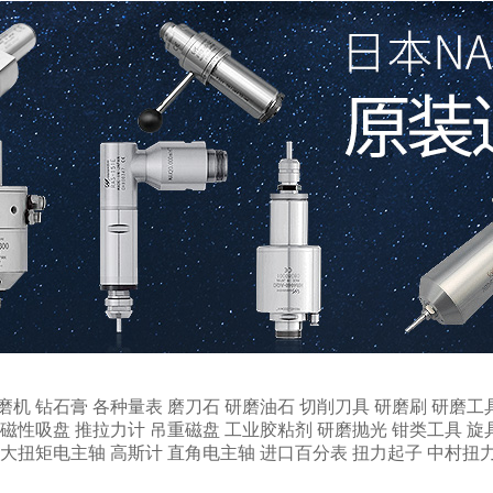
磨机
钻石膏
各种量表
磨刀石
研磨油石
切削刀具
研磨刷
研磨工
磁性吸盘
推拉力计
吊重磁盘
工业胶粘剂
研磨抛光
钳类工具
旋
大扭矩电主轴
高斯计
直角电主轴
进口百分表
扭力起子
中村扭