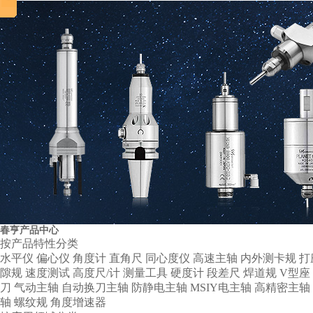
组织机构代码证
春亨产品中心
按产品特性分类
水平仪
偏心仪
角度计
直角尺
同心度仪
高速主轴
内外测卡规
打
隙规
速度测试
高度尺/计
测量工具
硬度计
段差尺
焊道规
V型座
刀
气动主轴
自动换刀主轴
防静电主轴
MSIY电主轴
高精密主轴
轴
螺纹规
角度增速器