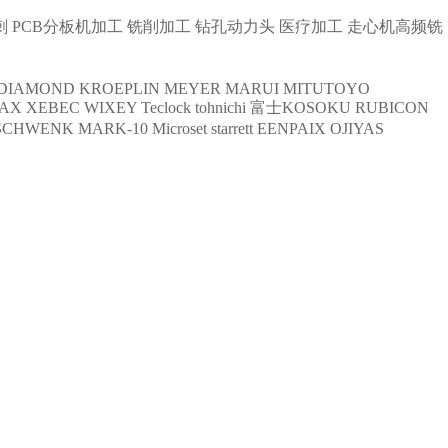
刺
PCB分板机加工
铣削加工
钻孔动力头
医疗加工
走心机高频铣
DIAMOND
KROEPLIN
MEYER
MARUI
MITUTOYO
AX
XEBEC
WIXEY
Teclock
tohnichi
富士KOSOKU
RUBICON
SCHWENK
MARK-10
Microset
starrett
EENPAIX
OJIYAS