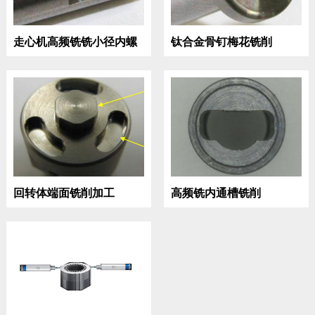
走心机高频铣铣小径内螺
钛合金骨钉梅花铣削
纹
回转体端面铣削加工
高频铣内通槽铣削