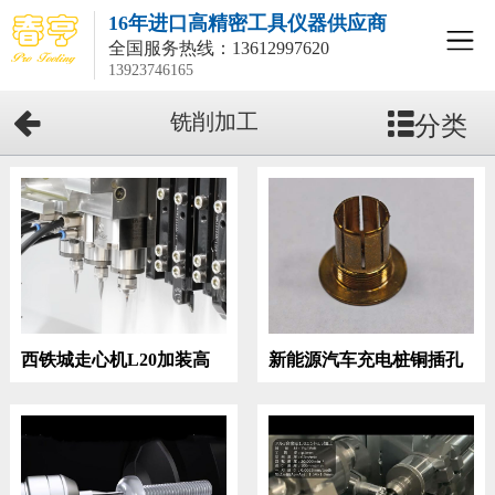
16年进口高精密工具仪器供应商
全国服务热线：
13612997620
13923746165
分类
铣削加工
西铁城走心机L20加装高
新能源汽车充电桩铜插孔
频铣
铣削