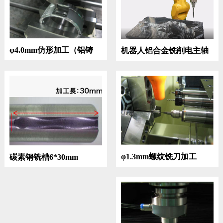
φ4.0mm仿形加工（铝铸
机器人铝合金铣削电主轴
件）
φ1.3mm螺纹铣刀加工
碳素钢铣槽6*30mm