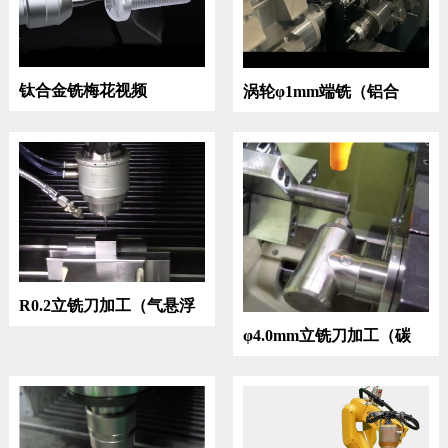
钛合金铣梅花视频
涡轮φ1mm端铣（铝合
金）
R0.2立铣刀加工（气悬浮
主轴）
φ4.0mm立铣刀加工（碳
钢）