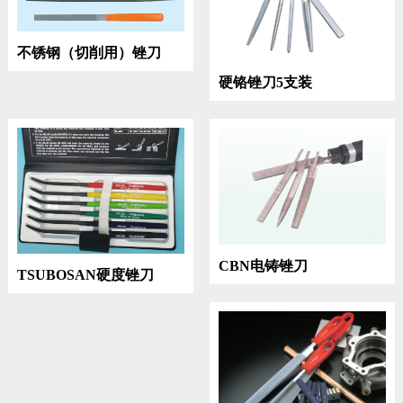
不锈钢（切削用）锉刀
硬铬锉刀5支装
CBN电铸锉刀
TSUBOSAN硬度锉刀
HRC40-65