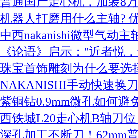
普通国产走心机，加装8
机器人打磨用什么主轴? 优
中西nakanishi微型气动主轴
《论语》启示："近者悦，
珠宝首饰雕刻为什么要选
NAKANISHI手动快速换刀
紫铜钻0.9mm微孔如何
西铁城L20走心机B轴刀
深孔加工不断刀！62mm