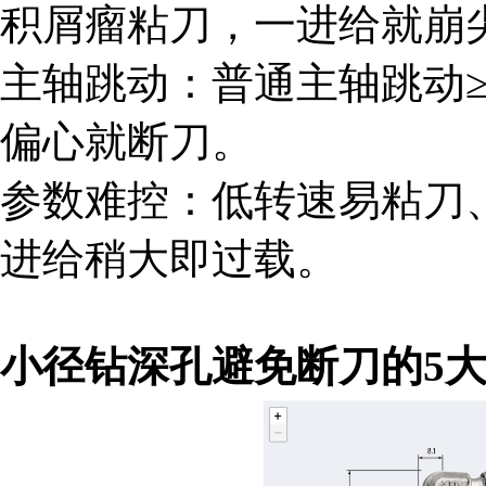
积屑瘤粘刀，一进给就崩
主轴跳动：普通主轴跳动≥5
偏心就断刀。
参数难控：低转速易粘刀、
进给稍大即过载。
小径钻深孔避免断刀的5