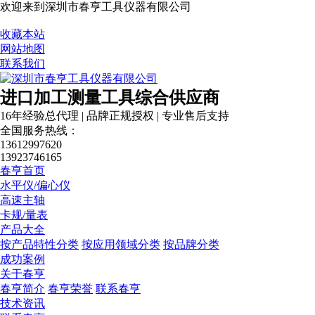
欢迎来到深圳市春亨工具仪器有限公司
收藏本站
网站地图
联系我们
进口加工测量工具综合供应商
16年经验总代理 | 品牌正规授权 | 专业售后支持
全国服务热线：
13612997620
13923746165
春亨首页
水平仪/偏心仪
高速主轴
卡规/量表
产品大全
按产品特性分类
按应用领域分类
按品牌分类
成功案例
关于春亨
春亨简介
春亨荣誉
联系春亨
技术资讯