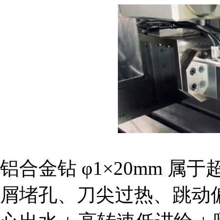
铝合金钻 φ1×20mm 
屑堵孔、刀尖过热、跳动