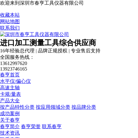
欢迎来到深圳市春亨工具仪器有限公司
收藏本站
网站地图
联系我们
进口加工测量工具综合供应商
16年经验总代理 | 品牌正规授权 | 专业售后支持
全国服务热线：
13612997620
13923746165
春亨首页
水平仪/偏心仪
高速主轴
卡规/量表
产品大全
按产品特性分类
按应用领域分类
按品牌分类
成功案例
关于春亨
春亨简介
春亨荣誉
联系春亨
技术资讯