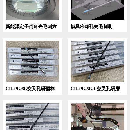
新能源定子倒角去毛刺方
模具冷却孔去毛刺刷
案
CH-PB-6B交叉孔研磨棒
CH-PB-5B-L交叉孔研磨
棒