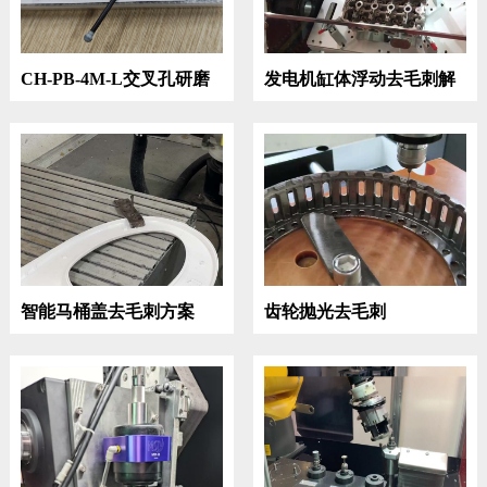
CH-PB-4M-L交叉孔研磨
发电机缸体浮动去毛刺解
棒
决方案
智能马桶盖去毛刺方案
齿轮抛光去毛刺