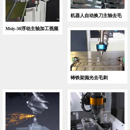
机器人自动换刀主轴去毛
刺
Msiy-30浮动主轴加工视频
铸铁架抛光去毛刺