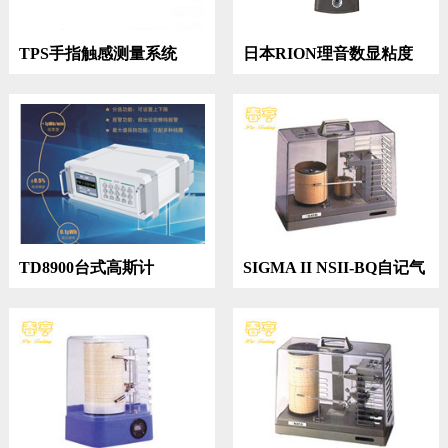
TPS手指触感测量系统
日本RION理音数显粘度
计VT-06
TD8900台式高斯计
SIGMA II NSII-BQ自记气
压记录仪7237-00