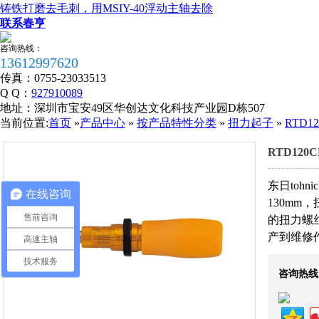
铸铁打磨去毛刺，用MSIY-40浮动主轴去除
联系春亨
咨询热线：
13612997620
传真：
0755-23033513
Q Q：
927910089
地址：
深圳市宝安49区华创达文化科技产业园D栋507
当前位置:
首页
»
产品中心
»
按产品特性分类
»
扭力起子
»
RTD
RTD12
东日tohn
在线咨询
130mm，
售前咨询
的扭力螺
产到维修
高速主轴
税务登记证
技术服务
咨询热线