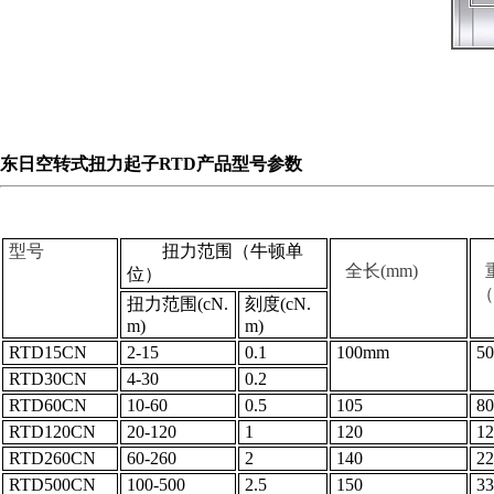
东日空转式扭力起子RTD产品型号参数
税务登记证
型号
扭力范围（牛顿单
全长(mm)
位）
（
扭力范围(cN.
刻度(cN.
m)
m)
RTD15CN
2-15
0.1
100mm
50
RTD30CN
4-30
0.2
RTD60CN
10-60
0.5
105
80
RTD120CN
20-120
1
120
12
RTD260CN
60-260
2
140
22
RTD500CN
100-500
2.5
150
33