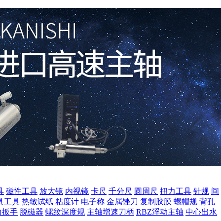
具
磁性工具
放大镜
内视镜
卡尺
千分尺
圆周尺
扭力工具
针规
间
具工具
热敏试纸
粘度计
电子称
金属锉刀
复制胶膜
螺帽规
背孔
力扳手
脱磁器
螺纹深度规
主轴增速刀柄
RBZ浮动主轴
中心出水