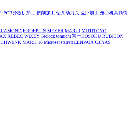
刺
PCB分板机加工
铣削加工
钻孔动力头
医疗加工
走心机高频铣
DIAMOND
KROEPLIN
MEYER
MARUI
MITUTOYO
AX
XEBEC
WIXEY
Teclock
tohnichi
富士KOSOKU
RUBICON
SCHWENK
MARK-10
Microset
starrett
EENPAIX
OJIYAS