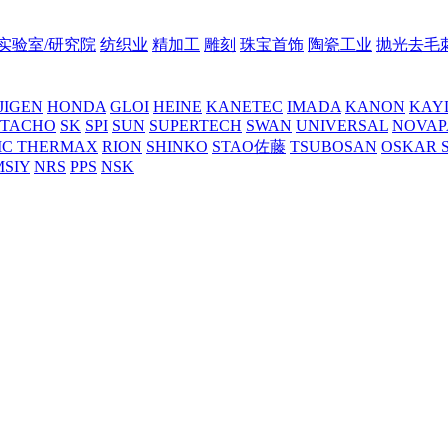
实验室/研究院
纺织业
精加工
雕刻
珠宝首饰
陶瓷工业
抛光去毛
JIGEN
HONDA
GLOI
HEINE
KANETEC
IMADA
KANON
KAY
NTACHO
SK
SPI
SUN
SUPERTECH
SWAN
UNIVERSAL
NOVAP
C THERMAX
RION
SHINKO
STAO佐藤
TSUBOSAN
OSKAR 
MSIY
NRS
PPS
NSK