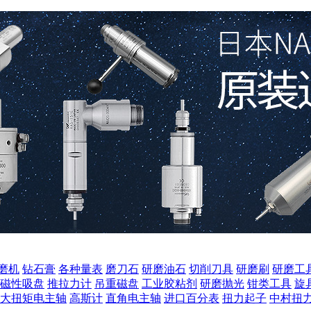
磨机
钻石膏
各种量表
磨刀石
研磨油石
切削刀具
研磨刷
研磨工
磁性吸盘
推拉力计
吊重磁盘
工业胶粘剂
研磨抛光
钳类工具
旋
大扭矩电主轴
高斯计
直角电主轴
进口百分表
扭力起子
中村扭