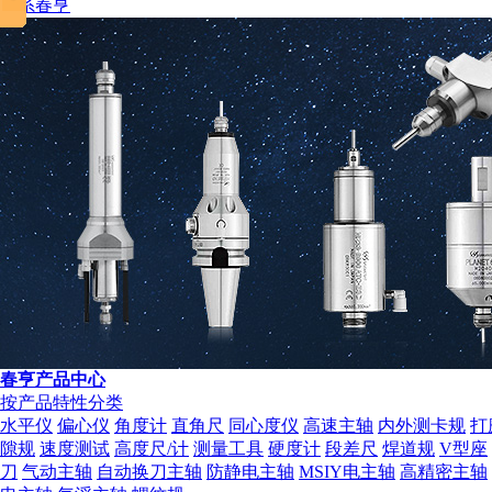
税务登记证
联系春亨
春亨产品中心
按产品特性分类
水平仪
偏心仪
角度计
直角尺
同心度仪
高速主轴
内外测卡规
打
隙规
速度测试
高度尺/计
测量工具
硬度计
段差尺
焊道规
V型座
刀
气动主轴
自动换刀主轴
防静电主轴
MSIY电主轴
高精密主轴