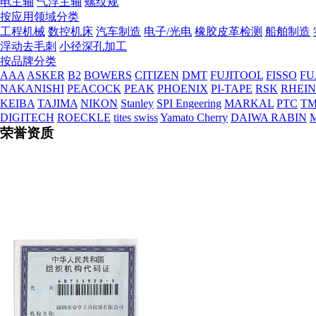
电主轴
气浮主轴
螺纹规
按应用领域分类
工程机械
数控机床
汽车制造
电子/光电
橡胶皮革检测
船舶制造
浮动去毛刺
小径深孔加工
按品牌分类
AAA
ASKER
B2
BOWERS
CITIZEN
DMT
FUJITOOL
FISSO
FU
营业执照
NAKANISHI
PEACOCK
PEAK
PHOENIX
PI-TAPE
RSK
RHEI
KEIBA
TAJIMA
NIKON
Stanley
SPI Engeering
MARKAL
PTC
TM
DIGITECH
ROECKLE
tites swiss
Yamato Cherry
DAIWA RABIN
荣誉资质