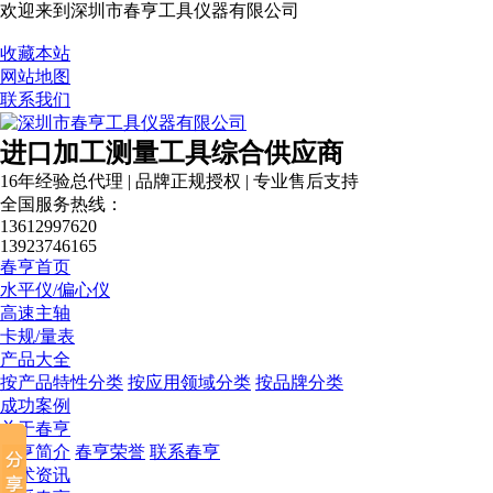
欢迎来到深圳市春亨工具仪器有限公司
收藏本站
网站地图
联系我们
进口加工测量工具综合供应商
16年经验总代理 | 品牌正规授权 | 专业售后支持
全国服务热线：
13612997620
13923746165
春亨首页
水平仪/偏心仪
高速主轴
卡规/量表
产品大全
按产品特性分类
按应用领域分类
按品牌分类
成功案例
关于春亨
春亨简介
春亨荣誉
联系春亨
技术资讯