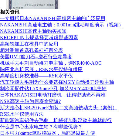
相关资讯
一文概括日本NAKANISHI高精密主轴的广泛应用
NAKANISHI高速电主轴：0.001mm跳动精度演示（视频）
NAKANISHI高速主轴购买须知
KROEPLIN卡规选择要考虑那些因素
高频铣加工在模具中的应用
相对测量首选孔雀杠杆百分表
美国DMT磨刀石--磨石行业领导者
机械手去毛刺自动换刀电主轴，选NR4040-AQC
响应北京机床展，RSK水平仪特价供应
组织机构代码证
高精度机床校准器——RSK水平仪
汽车轮毂去毛刺为什么要选择MSIY自动换刀浮动主轴
制冷零配件钻1.5X3mm小孔,加装MSIY-4020电主轴
日本NAKANISHI电动打磨机，让精密抛光不再难
NSK高速主轴为何寿命缩短?
斯大走心机SB-20 typeE加装二支高频铣动力头（案例）
RSK水平仪使用方法
新能源汽车铝件去毛刺，机械臂加装浮动主轴就能行
什么是中心出水电主轴？有哪些优势？
日本强力kantec笔型脱磁器，局部退磁最方便