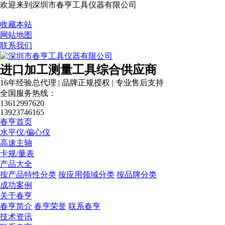
欢迎来到深圳市春亨工具仪器有限公司
收藏本站
网站地图
联系我们
进口加工测量工具综合供应商
16年经验总代理 | 品牌正规授权 | 专业售后支持
全国服务热线：
13612997620
13923746165
春亨首页
水平仪/偏心仪
高速主轴
卡规/量表
产品大全
按产品特性分类
按应用领域分类
按品牌分类
成功案例
关于春亨
春亨简介
春亨荣誉
联系春亨
技术资讯