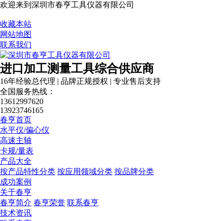
欢迎来到深圳市春亨工具仪器有限公司
收藏本站
网站地图
联系我们
进口加工测量工具综合供应商
16年经验总代理 | 品牌正规授权 | 专业售后支持
全国服务热线：
13612997620
13923746165
春亨首页
水平仪/偏心仪
高速主轴
卡规/量表
产品大全
按产品特性分类
按应用领域分类
按品牌分类
成功案例
关于春亨
春亨简介
春亨荣誉
联系春亨
技术资讯