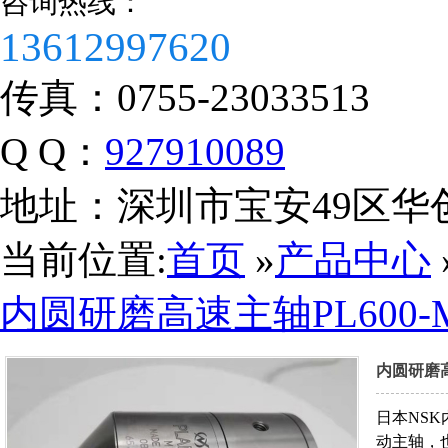
咨询热线：
13612997620
传真：
0755-23033513
Q Q：
927910089
营业执照
地址：
深圳市宝安49区华
当前位置:
首页
»
产品中心
内圆研磨高速主轴PL600-M
内圆研磨高速
日本NSK
动主轴，