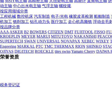
轴
MSIY电主轴
高精密主轴
大扭矩电主轴
高斯计
直角电主轴
进
动主轴
中心出水电主轴
气浮主轴
螺纹规
按应用领域分类
工程机械
数控机床
汽车制造
电子/光电
橡胶皮革检测
船舶制造
机加工
铣削加工
钻孔动力头
医疗加工
走心机高频铣
浮动去毛
按品牌分类
AAA
ASKER
B2
BOWERS
CITIZEN
DMT
FUJITOOL
FISSO
FU
KROEPLIN
MEYER
MARUI
MITUTOYO
NAKANISHI
PEACO
SUPERTECH
SWAN
UNIVERSAL
NOVAPAX
XEBEC
WIXEY
T
Engeering
MARKAL
PTC
TMC THERMAX
RION
SHINKO
STA
OJIYAS
DIGITECH
ROECKLE
tites swiss
Yamato Cherry
DAIWA 
荣誉资质
税务登记证