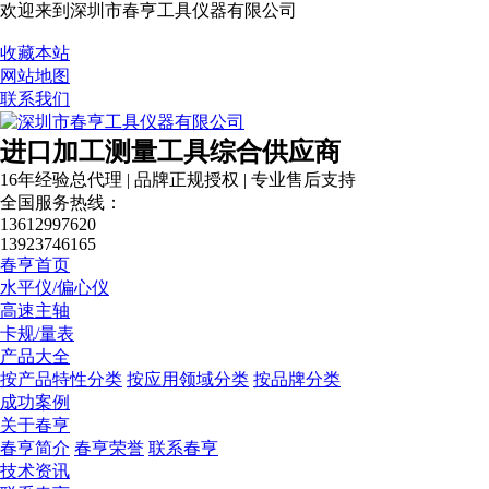
欢迎来到深圳市春亨工具仪器有限公司
营业执照
收藏本站
网站地图
联系我们
进口加工测量工具综合供应商
16年经验总代理 | 品牌正规授权 | 专业售后支持
全国服务热线：
13612997620
13923746165
春亨首页
水平仪/偏心仪
高速主轴
卡规/量表
产品大全
按产品特性分类
按应用领域分类
按品牌分类
成功案例
关于春亨
春亨简介
春亨荣誉
联系春亨
技术资讯