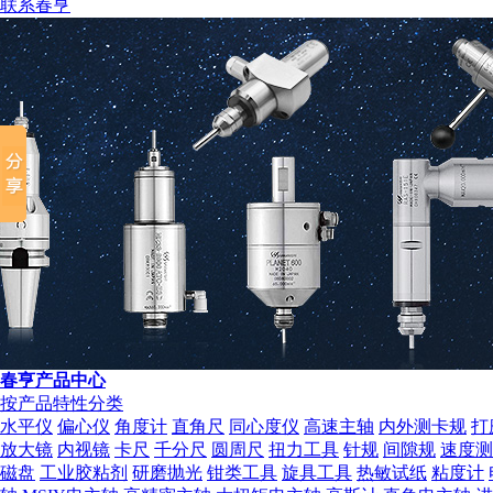
联系春亨
组织机构代码证
春亨产品中心
按产品特性分类
水平仪
偏心仪
角度计
直角尺
同心度仪
高速主轴
内外测卡规
打
放大镜
内视镜
卡尺
千分尺
圆周尺
扭力工具
针规
间隙规
速度测
磁盘
工业胶粘剂
研磨抛光
钳类工具
旋具工具
热敏试纸
粘度计