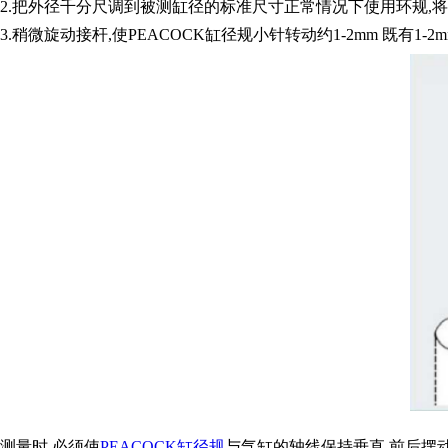
2.把外径千分尺调到被测缸径的标准尺寸正常情况下使用环规,将
3.稍微旋动接杆,使PEACOCK缸径规小针转动约1-2mm 既
测量时,必须使
PEACOCK缸径规
与气缸的轴线保持垂直,前后摆动