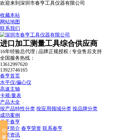
欢迎来到深圳市春亨工具仪器有限公司
收藏本站
网站地图
联系我们
进口加工测量工具综合供应商
16年经验总代理 | 品牌正规授权 | 专业售后支持
全国服务热线：
13612997620
13923746165
春亨首页
水平仪/偏心仪
高速主轴
卡规/量表
产品大全
按产品特性分类
按应用领域分类
按品牌分类
成功案例
关于春亨
春亨简介
春亨荣誉
联系春亨
技术资讯