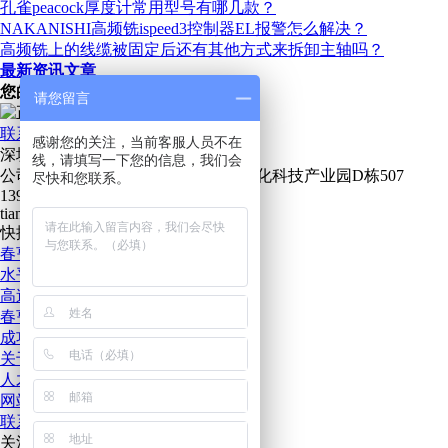
孔雀peacock厚度计常用型号有哪几款？
NAKANISHI高频铣ispeed3控制器EL报警怎么解决？
高频铣上的线缆被固定后还有其他方式来拆卸主轴吗？
最新资讯文章
您的浏览历史
请您留言
联系我们
CONTACT US
感谢您的关注，当前客服人员不在
深圳市春亨工具仪器有限公司
线，请填写一下您的信息，我们会
公司地址：深圳市宝安49区华创达文化科技产业园D栋507
尽快和您联系。
13923746165
tianguoxiu@prosperoustooling.com.cn
快捷导航
MENU
春亨首页
水平仪
高速主轴
春亨产品
成功案例
关于春亨
人才招聘
网站地图
联系春亨
关注我们
QR CODE