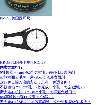
PM0SS美国圆周尺
KROEPLIN外卡规POCO 2F
同类文章排行
6轴机器人+msiy62浮动主轴，铸钢孔口去毛刺
齿轮端面去毛刺，用xebec蓝色外表面刷
这四种去除刀痕的方法，总有一种适合你！
不锈钢钻2*16mm孔，2秒完成一个孔，怎么做到的？
斯大走心机钻0.6*13mm小孔，怎样避免断刀？
nsk高频铣出现E6报警怎么解决？
斯大走心机SB-20R加装高频铣，铣骨钉梅花转速多少？