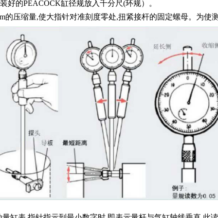
装好的PEACOCK缸径规放入千分尺(环规）。
有1-2mm的压缩量,使大指针对准刻度零处,扭紧接杆的固定螺母。为
量缸表,指针指示到最小数字时,即表示量杆与气缸轴线垂直,此读