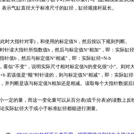
位。表示气缸直径大于标准尺寸的缸径，缸径规接杆延长。
a(此时大指针对零)，和使用的标定值N，然后按以下规则判断。
，“逆”时针读大指针所指数值b，然后与标定值N“相加”，即：实际缸径
针读大指针值b，然后与标定值N“相减”，即：实际缸径=N-b
太小，看似“不变”，说明实际尺寸相对标定值N的变化很“小”。则对
+b 若该值是“顺”时针读的，则与标定值N“相减”，即：实际缸
并判断是该与标定值N相加还是相减。读取每个大指针数据后应随手
小一定的量，而这一变化量可以从百分表(或千分表)的读数上反映
论实际缸径大于或小于标准缸径都能进行测量。