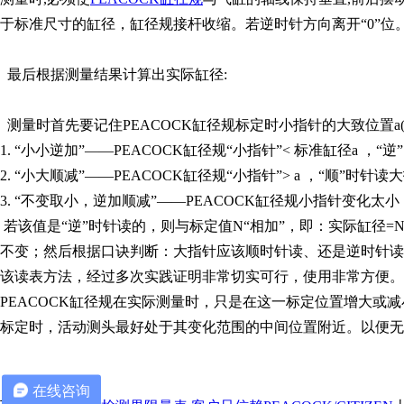
于标准尺寸的缸径，缸径规接杆收缩。若逆时针方向离开“0”
最后根据测量结果计算出实际缸径:
测量时首先要记住PEACOCK缸径规标定时小指针的大致位置
1. “小小逆加”——PEACOCK缸径规“小指针”< 标准缸径a 
2. “小大顺减”——PEACOCK缸径规“小指针”> a ，“顺”时
3. “不变取小，逆加顺减”——PEACOCK缸径规小指针变化
若该值是“逆”时针读的，则与标定值N“相加”，即：实际缸径=N
不变；然后根据口诀判断：大指针应该顺时针读、还是逆时针读，
该读表方法，经过多次实践证明非常切实可行，使用非常方便。
PEACOCK缸径规在实际测量时，只是在这一标定位置增大或减
标定时，活动测头最好处于其变化范围的中间位置附近。以便无
在线咨询