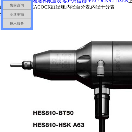
下一篇：
自动化检测界限量表,客户只信赖PEACOCK/CITIZEN
售前咨询
此文关键字：
PEACOCK缸径规,内径百分表,内径千分表
推荐产品
高速主轴
技术服务