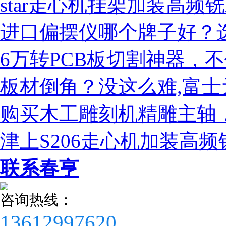
star走心机挂架加装高频铣
进口偏摆仪哪个牌子好？选
6万转PCB板切割神器，
板材倒角？没这么难,富
购买木工雕刻机精雕主轴
津上S206走心机加装高频
税务登记证
联系春亨
咨询热线：
13612997620