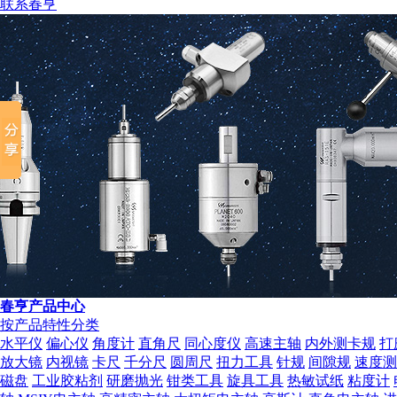
联系春亨
春亨产品中心
按产品特性分类
组织机构代码证
水平仪
偏心仪
角度计
直角尺
同心度仪
高速主轴
内外测卡规
打
放大镜
内视镜
卡尺
千分尺
圆周尺
扭力工具
针规
间隙规
速度测
磁盘
工业胶粘剂
研磨抛光
钳类工具
旋具工具
热敏试纸
粘度计