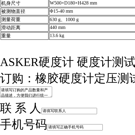
W500×D180×H428 mm
机身尺寸
Φ15-40 mm
被测物直径
测量荷重
630 g、1000 g
440 mm
滑动距离
13.6 kg
重量
ASKER硬度计 硬度计测
订购：橡胶硬度计定压测试台
联 系 人
手机号码