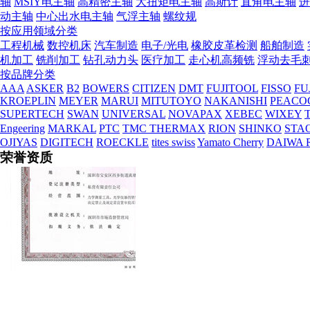
轴
MSIY电主轴
高精密主轴
大扭矩电主轴
高斯计
直角电主轴
进
动主轴
中心出水电主轴
气浮主轴
螺纹规
按应用领域分类
工程机械
数控机床
汽车制造
电子/光电
橡胶皮革检测
船舶制造
机加工
铣削加工
钻孔动力头
医疗加工
走心机高频铣
浮动去毛
按品牌分类
AAA
ASKER
B2
BOWERS
CITIZEN
DMT
FUJITOOL
FISSO
FU
KROEPLIN
MEYER
MARUI
MITUTOYO
NAKANISHI
PEACO
SUPERTECH
SWAN
UNIVERSAL
NOVAPAX
XEBEC
WIXEY
T
Engeering
MARKAL
PTC
TMC THERMAX
RION
SHINKO
STA
OJIYAS
DIGITECH
ROECKLE
tites swiss
Yamato Cherry
DAIWA 
荣誉资质