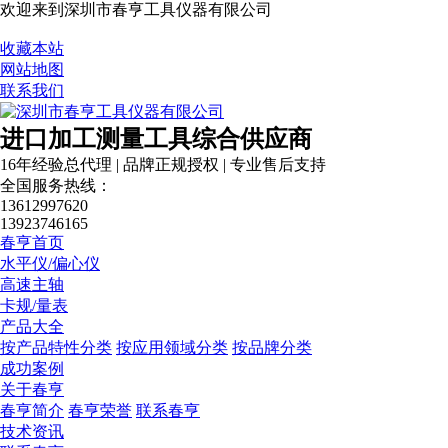
欢迎来到深圳市春亨工具仪器有限公司
收藏本站
网站地图
联系我们
进口加工测量工具综合供应商
16年经验总代理 | 品牌正规授权 | 专业售后支持
全国服务热线：
13612997620
13923746165
春亨首页
营业执照
水平仪/偏心仪
高速主轴
卡规/量表
产品大全
按产品特性分类
按应用领域分类
按品牌分类
成功案例
关于春亨
春亨简介
春亨荣誉
联系春亨
技术资讯