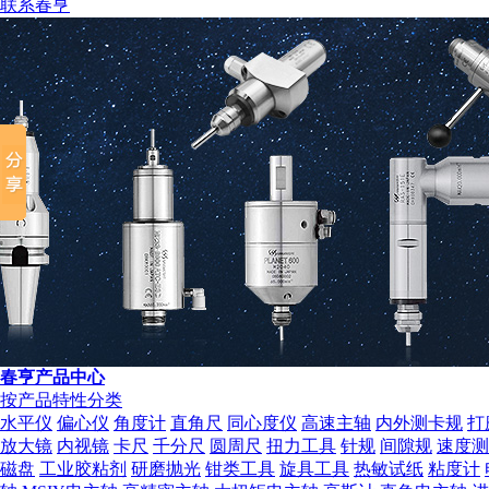
联系春亨
组织机构代码证
春亨产品中心
按产品特性分类
水平仪
偏心仪
角度计
直角尺
同心度仪
高速主轴
内外测卡规
打
放大镜
内视镜
卡尺
千分尺
圆周尺
扭力工具
针规
间隙规
速度测
磁盘
工业胶粘剂
研磨抛光
钳类工具
旋具工具
热敏试纸
粘度计