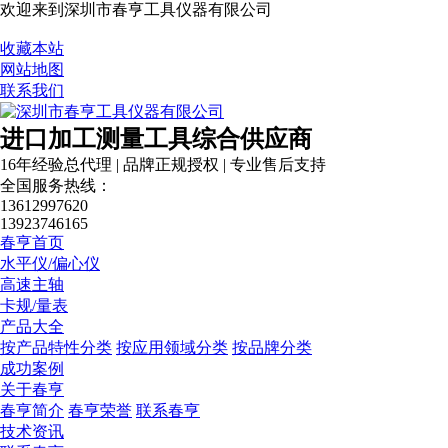
欢迎来到深圳市春亨工具仪器有限公司
收藏本站
网站地图
联系我们
进口加工测量工具综合供应商
16年经验总代理 | 品牌正规授权 | 专业售后支持
营业执照
全国服务热线：
13612997620
13923746165
春亨首页
水平仪/偏心仪
高速主轴
卡规/量表
产品大全
按产品特性分类
按应用领域分类
按品牌分类
成功案例
关于春亨
春亨简介
春亨荣誉
联系春亨
技术资讯