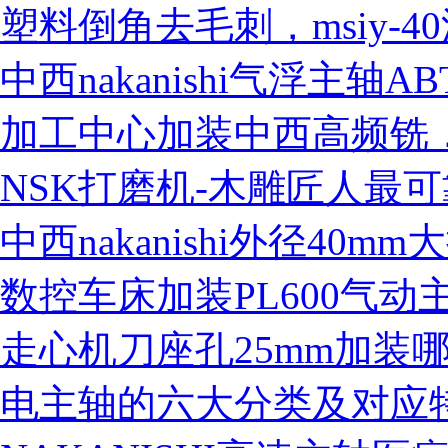
塑料倒角去毛刺，msiy-
中西nakanishi气浮主轴
营业执照
加工中心加装中西高频铣，
NSK打磨机-木雕匠人最
中西nakanishi外径40m
数控车床加装PL600气
走心机刀座孔25mm加装
电主轴的六大分类及对应