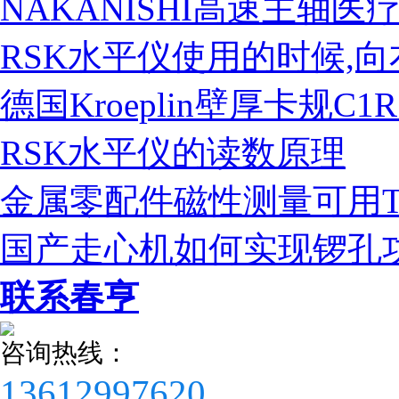
NAKANISHI高速主轴
RSK水平仪使用的时候,
德国Kroeplin壁厚卡规C
RSK水平仪的读数原理
税务登记证
金属零配件磁性测量可用T
国产走心机如何实现锣孔功能
联系春亨
咨询热线：
13612997620