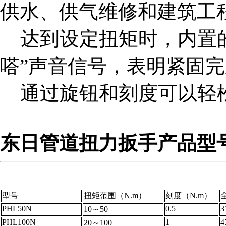
供水、供气维修和建筑工
达到设定扭矩时，内置的
嗒”声音信号，表明紧固
通过旋钮和刻度可以轻
东日管道扭力扳手产品型
型号
扭矩范围（N.m）
刻度（N.m）
PHL50N
0.5
3
10～50
PHL100N
1
4
20～100