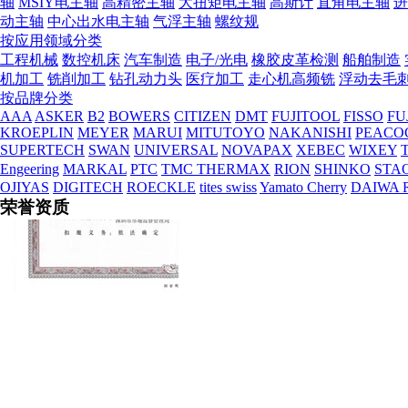
轴
MSIY电主轴
高精密主轴
大扭矩电主轴
高斯计
直角电主轴
进
动主轴
中心出水电主轴
气浮主轴
螺纹规
按应用领域分类
工程机械
数控机床
汽车制造
电子/光电
橡胶皮革检测
船舶制造
机加工
铣削加工
钻孔动力头
医疗加工
走心机高频铣
浮动去毛
按品牌分类
AAA
ASKER
B2
BOWERS
CITIZEN
DMT
FUJITOOL
FISSO
FU
KROEPLIN
MEYER
MARUI
MITUTOYO
NAKANISHI
PEACO
SUPERTECH
SWAN
UNIVERSAL
NOVAPAX
XEBEC
WIXEY
T
Engeering
MARKAL
PTC
TMC THERMAX
RION
SHINKO
STA
OJIYAS
DIGITECH
ROECKLE
tites swiss
Yamato Cherry
DAIWA 
荣誉资质
税务登记证