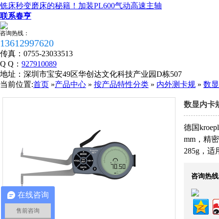
铣床秒变磨床的秘籍！加装PL600气动高速主轴
联系春亨
咨询热线：
13612997620
传真：
0755-23033513
Q Q：
927910089
地址：
深圳市宝安49区华创达文化科技产业园D栋507
当前位置:
首页
»
产品中心
»
按产品特性分类
»
内外测卡规
»
数显
数显内卡规
德国kroe
mm，精密
285g，
咨询热线
税务登记证
在线咨询
售前咨询