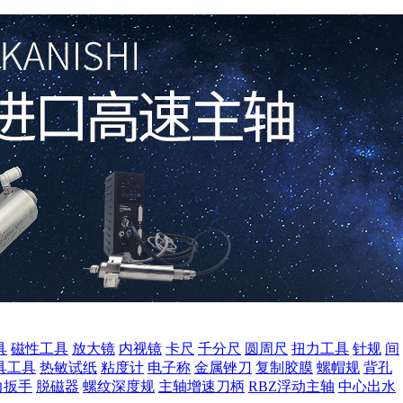
具
磁性工具
放大镜
内视镜
卡尺
千分尺
圆周尺
扭力工具
针规
间
具工具
热敏试纸
粘度计
电子称
金属锉刀
复制胶膜
螺帽规
背孔
力扳手
脱磁器
螺纹深度规
主轴增速刀柄
RBZ浮动主轴
中心出水