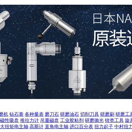
磨机
钻石膏
各种量表
磨刀石
研磨油石
切削刀具
研磨刷
研磨工
磁性吸盘
推拉力计
吊重磁盘
工业胶粘剂
研磨抛光
钳类工具
旋
大扭矩电主轴
高斯计
直角电主轴
进口百分表
扭力起子
中村扭