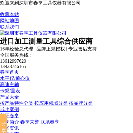
欢迎来到深圳市春亨工具仪器有限公司
收藏本站
网站地图
联系我们
进口加工测量工具综合供应商
16年经验总代理 | 品牌正规授权 | 专业售后支持
全国服务热线：
13612997620
13923746165
春亨首页
水平仪/偏心仪
高速主轴
卡规/量表
产品大全
按产品特性分类
按应用领域分类
按品牌分类
成功案例
关于春亨
春亨简介
春亨荣誉
联系春亨
技术资讯