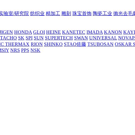
实验室/研究院
纺织业
精加工
雕刻
珠宝首饰
陶瓷工业
抛光去毛
JIGEN
HONDA
GLOI
HEINE
KANETEC
IMADA
KANON
KAY
NTACHO
SK
SPI
SUN
SUPERTECH
SWAN
UNIVERSAL
NOVAP
C THERMAX
RION
SHINKO
STAO佐藤
TSUBOSAN
OSKAR 
MSIY
NRS
PPS
NSK