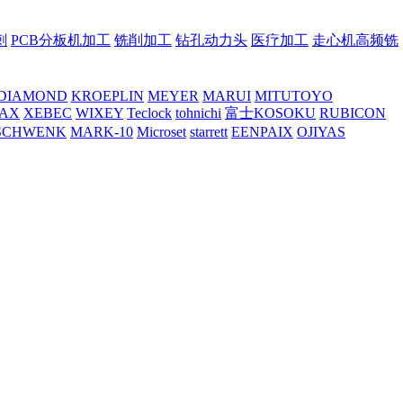
刺
PCB分板机加工
铣削加工
钻孔动力头
医疗加工
走心机高频铣
DIAMOND
KROEPLIN
MEYER
MARUI
MITUTOYO
AX
XEBEC
WIXEY
Teclock
tohnichi
富士KOSOKU
RUBICON
SCHWENK
MARK-10
Microset
starrett
EENPAIX
OJIYAS