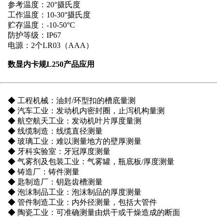
参考温度：20°摄氏度
工作温度：10-30°摄氏度
贮存温度：-10-50°C
防护等级：IP67
电源：2个LR03（AAA）
数显内卡规L250产品应用
税务登记证
◆ 工程机械：油封/环型扣的槽底量测
◆ 汽车工业：发动机内密封圈，止泻机构量测
◆ 航空航天工业：发动机叶片厚度量测
◆ 线缆制造：线缆直径测量
◆ 玻璃工业：难以测量地方的壁厚测量
◆ 牙科实验室：牙冠厚度测量
◆ 气雾剂及包装工业：气雾罐，瓶底板/厚度测量
◆ 铸造厂：铸件测量
◆ 匙制造厂：钥匙齿槽测量
◆ 泡沫制品工业：泡沫制品的厚度测量
◆ 管件制造工业：内外径测量，包括大管件
◆ 陶瓷工业：可准确测量由烘干或干燥造成的断面