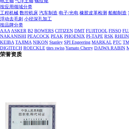
电主轴
气浮主轴
螺纹规
按应用领域分类
工程机械
数控机床
汽车制造
电子/光电
橡胶皮革检测
船舶制造
浮动去毛刺
小径深孔加工
按品牌分类
AAA
ASKER
B2
BOWERS
CITIZEN
DMT
FUJITOOL
FISSO
FU
NAKANISHI
PEACOCK
PEAK
PHOENIX
PI-TAPE
RSK
RHEI
营业执照
KEIBA
TAJIMA
NIKON
Stanley
SPI Engeering
MARKAL
PTC
TM
DIGITECH
ROECKLE
tites swiss
Yamato Cherry
DAIWA RABIN
荣誉资质