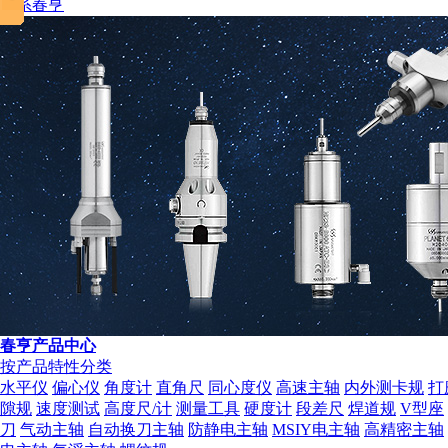
联系春亨
税务登记证
春亨产品中心
按产品特性分类
水平仪
偏心仪
角度计
直角尺
同心度仪
高速主轴
内外测卡规
打
隙规
速度测试
高度尺/计
测量工具
硬度计
段差尺
焊道规
V型座
刀
气动主轴
自动换刀主轴
防静电主轴
MSIY电主轴
高精密主轴