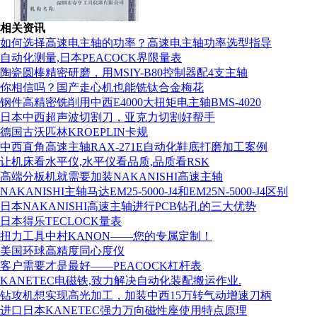
相关资讯
如何选择高速电主轴的功率？高速电主轴功率选型指导
自动化测量,日本PEACOCK界限量表
陶瓷圆棒精密研磨，用MSIY-B80控制器配4支主轴
你相信吗？国产走心机也能铣钛合金梅花
钢件高精密铣削用中西E4000大扭矩电主轴BMS-4020
日本中西超声波切割刀，亚克力切割好帮手
德国古沃匹林KROEPLIN卡规
中西直角高速主轴RAX-271E自动化鞋底打磨加工案例
让机床看水平仪,水平仪看品质,品质看RSK
高端分板机就需要加装NAKANISHI高速主轴
组织机构代码证
NAKANISHI主轴马达EM25-5000-J4和EM25N-5000-J4区别
日本NAKANISHI高速主轴进行PCB钻孔的三大优势
日本得乐TECLOCK量表
扭力工具中村KANON——您的专属定制！
美国环球高精度同心度仪
客户需要才是最好——PEACOCK杠杆表
KANETEC电磁铁,致力解决自动化装配搬运作业.
钻攻机想实现高光加工，加装中西15万转气动增速刀柄
进口日本KANETEC强力万向磁性座使用特点原理