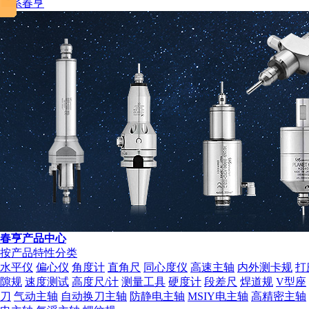
联系春亨
春亨产品中心
按产品特性分类
水平仪
偏心仪
角度计
直角尺
同心度仪
高速主轴
内外测卡规
打
隙规
速度测试
高度尺/计
测量工具
硬度计
段差尺
焊道规
V型座
刀
气动主轴
自动换刀主轴
防静电主轴
MSIY电主轴
高精密主轴