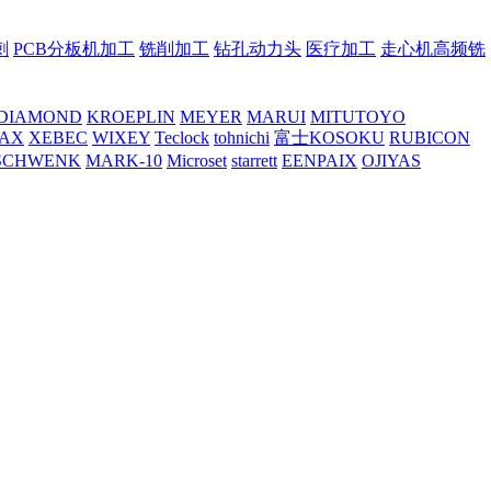
刺
PCB分板机加工
铣削加工
钻孔动力头
医疗加工
走心机高频铣
DIAMOND
KROEPLIN
MEYER
MARUI
MITUTOYO
AX
XEBEC
WIXEY
Teclock
tohnichi
富士KOSOKU
RUBICON
SCHWENK
MARK-10
Microset
starrett
EENPAIX
OJIYAS