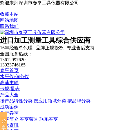
欢迎来到深圳市春亨工具仪器有限公司
收藏本站
网站地图
联系我们
进口加工测量工具综合供应商
16年经验总代理 | 品牌正规授权 | 专业售后支持
全国服务热线：
13612997620
13923746165
春亨首页
水平仪/偏心仪
高速主轴
卡规/量表
产品大全
税务登记证
按产品特性分类
按应用领域分类
按品牌分类
成功案例
关于春亨
春亨简介
春亨荣誉
联系春亨
技术资讯