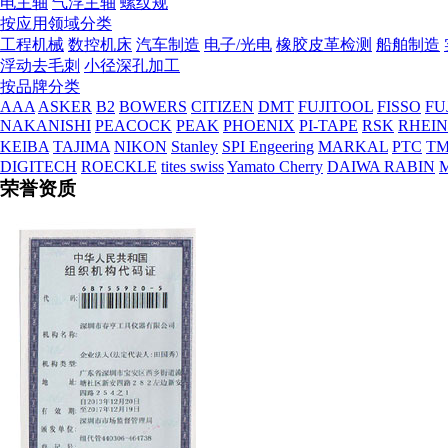
电主轴
气浮主轴
螺纹规
营业执照
按应用领域分类
工程机械
数控机床
汽车制造
电子/光电
橡胶皮革检测
船舶制造
浮动去毛刺
小径深孔加工
按品牌分类
AAA
ASKER
B2
BOWERS
CITIZEN
DMT
FUJITOOL
FISSO
FU
NAKANISHI
PEACOCK
PEAK
PHOENIX
PI-TAPE
RSK
RHEI
KEIBA
TAJIMA
NIKON
Stanley
SPI Engeering
MARKAL
PTC
TM
DIGITECH
ROECKLE
tites swiss
Yamato Cherry
DAIWA RABIN
荣誉资质