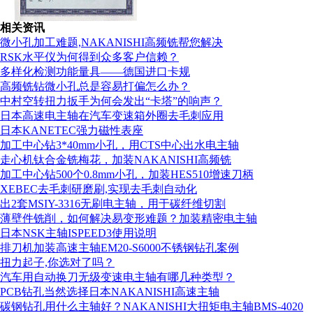
相关资讯
微小孔加工难题,NAKANISHI高频铣帮您解决
RSK水平仪为何得到众多客户信赖？
多样化检测功能量具——德国进口卡规
高频铣钻微小孔总是容易打偏怎么办？
组织机构代码证
中村空转扭力扳手为何会发出“卡塔”的响声？
日本高速电主轴在汽车变速箱外圈去毛刺应用
日本KANETEC强力磁性表座
加工中心钻3*40mm小孔，用CTS中心出水电主轴
走心机钛合金铣梅花，加装NAKANISHI高频铣
加工中心钻500个0.8mm小孔，加装HES510增速刀柄
XEBEC去毛刺研磨刷,实现去毛刺自动化
出2套MSIY-3316无刷电主轴，用于碳纤维切割
薄壁件铣削，如何解决易变形难题？加装精密电主轴
日本NSK主轴ISPEED3使用说明
排刀机加装高速主轴EM20-S6000不锈钢钻孔案例
扭力起子,你选对了吗？
汽车用自动换刀无级变速电主轴有哪几种类型？
PCB钻孔当然选择日本NAKANISHI高速主轴
碳钢钻孔用什么主轴好？NAKANISHI大扭矩电主轴BMS-4020