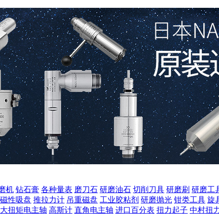
磨机
钻石膏
各种量表
磨刀石
研磨油石
切削刀具
研磨刷
研磨工
磁性吸盘
推拉力计
吊重磁盘
工业胶粘剂
研磨抛光
钳类工具
旋
大扭矩电主轴
高斯计
直角电主轴
进口百分表
扭力起子
中村扭