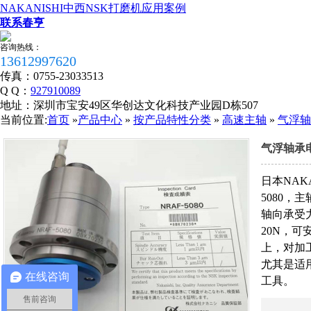
NAKANISHI中西NSK打磨机应用案例
联系春亨
咨询热线：
13612997620
传真：
0755-23033513
Q Q：
927910089
地址：
深圳市宝安49区华创达文化科技产业园D栋507
当前位置:
首页
»
产品中心
»
按产品特性分类
»
高速主轴
»
气浮轴
气浮轴承电
税务登记证
日本NAK
5080，主
轴向承受
20N，
上，对加
尤其是适
在线咨询
工具。
售前咨询