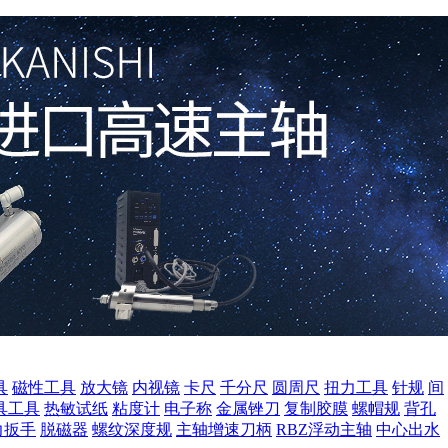
具
磁性工具
放大镜
内视镜
卡尺
千分尺
圆周尺
扭力工具
针规
间
具工具
热敏试纸
粘度计
电子称
金属锉刀
复制胶膜
螺帽规
背孔
力扳手
脱磁器
螺纹深度规
主轴增速刀柄
RBZ浮动主轴
中心出水