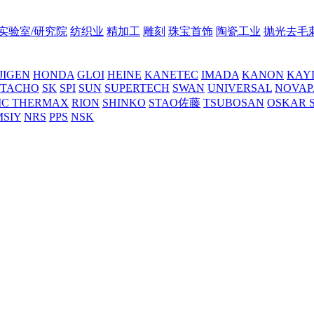
实验室/研究院
纺织业
精加工
雕刻
珠宝首饰
陶瓷工业
抛光去毛
JIGEN
HONDA
GLOI
HEINE
KANETEC
IMADA
KANON
KAY
NTACHO
SK
SPI
SUN
SUPERTECH
SWAN
UNIVERSAL
NOVAP
C THERMAX
RION
SHINKO
STAO佐藤
TSUBOSAN
OSKAR 
MSIY
NRS
PPS
NSK