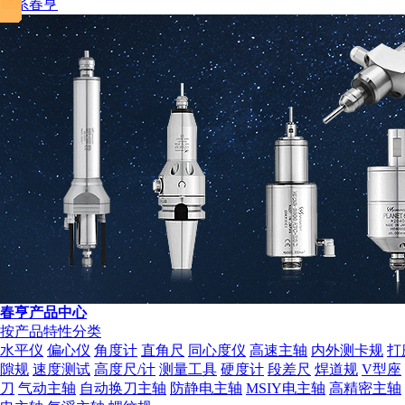
联系春亨
春亨产品中心
按产品特性分类
水平仪
偏心仪
角度计
直角尺
同心度仪
高速主轴
内外测卡规
打
隙规
速度测试
高度尺/计
测量工具
硬度计
段差尺
焊道规
V型座
刀
气动主轴
自动换刀主轴
防静电主轴
MSIY电主轴
高精密主轴