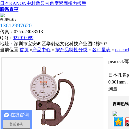
日本KANON中村数显带角度紧固扭力扳手
联系春亨
咨询热线：
13612997620
传真：
0755-23033513
Q Q：
927910089
地址：
深圳市宝安49区华创达文化科技产业园D栋507
当前位置:
首页
»
产品中心
»
按产品特性分类
»
各种量表
»
peac
peacoc
税务登记证
日本孔雀pe
0.001
测量。
咨询热线
在线咨询
售前咨询