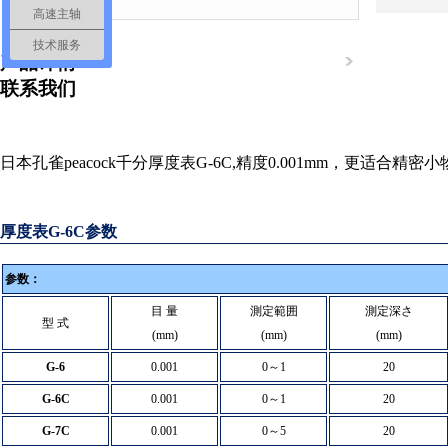
高速主轴
技术服务
产品详情
联系我们
日本孔雀peacock千分厚度表G-6C,精度0.001mm，更适合
厚度表G-6C参数
参数：
目
量
測定範囲
測定深さ
型
式
(mm)
(mm)
(mm)
G-6
0.001
0
～
1
20
营业执照
G-6C
0.001
0
～
1
20
G-7C
0.001
0
～
5
20