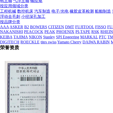
电主轴
气浮主轴
螺纹规
营业执照
按应用领域分类
工程机械
数控机床
汽车制造
电子/光电
橡胶皮革检测
船舶制造
浮动去毛刺
小径深孔加工
按品牌分类
AAA
ASKER
B2
BOWERS
CITIZEN
DMT
FUJITOOL
FISSO
FU
NAKANISHI
PEACOCK
PEAK
PHOENIX
PI-TAPE
RSK
RHEI
KEIBA
TAJIMA
NIKON
Stanley
SPI Engeering
MARKAL
PTC
TM
DIGITECH
ROECKLE
tites swiss
Yamato Cherry
DAIWA RABIN
荣誉资质