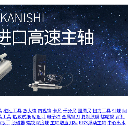
具
磁性工具
放大镜
内视镜
卡尺
千分尺
圆周尺
扭力工具
针规
间
具工具
热敏试纸
粘度计
电子称
金属锉刀
复制胶膜
螺帽规
背孔
力扳手
脱磁器
螺纹深度规
主轴增速刀柄
RBZ浮动主轴
中心出水