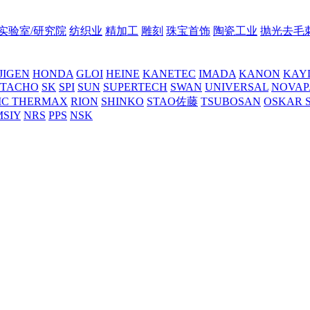
实验室/研究院
纺织业
精加工
雕刻
珠宝首饰
陶瓷工业
抛光去毛
JIGEN
HONDA
GLOI
HEINE
KANETEC
IMADA
KANON
KAY
NTACHO
SK
SPI
SUN
SUPERTECH
SWAN
UNIVERSAL
NOVAP
C THERMAX
RION
SHINKO
STAO佐藤
TSUBOSAN
OSKAR 
MSIY
NRS
PPS
NSK