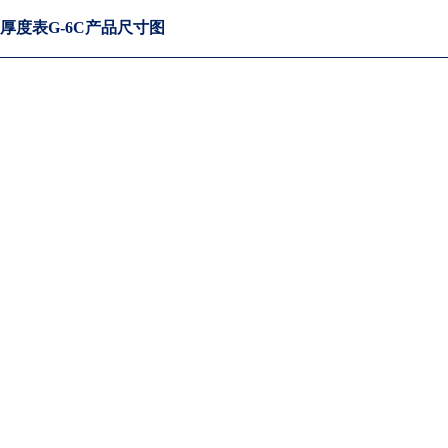
厚度表G-6C产品
尺寸图