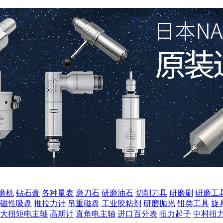
磨机
钻石膏
各种量表
磨刀石
研磨油石
切削刀具
研磨刷
研磨工
磁性吸盘
推拉力计
吊重磁盘
工业胶粘剂
研磨抛光
钳类工具
旋
大扭矩电主轴
高斯计
直角电主轴
进口百分表
扭力起子
中村扭