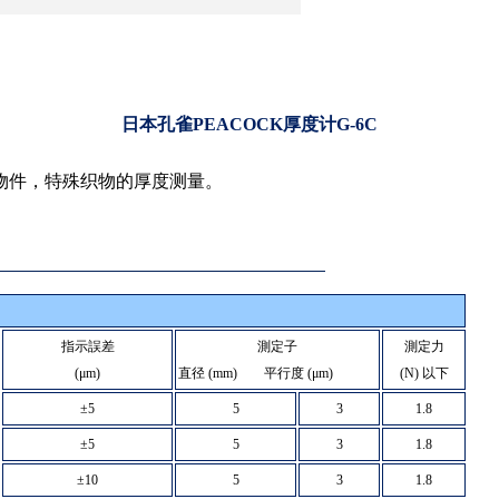
日本孔雀PEACOCK厚度计G-6C
精密小物件，特殊织物的厚度测量。
指示誤差
測定子
測定力
(μm)
直径
(mm)
平行度
(μm)
(N)
以下
±5
5
3
1.8
±5
5
3
1.8
±10
5
3
1.8