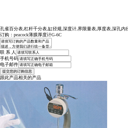
税务登记证
孔雀百分表,杠杆千分表,缸径规,深度计,界限量表,厚度表,深孔内
订购：peacock薄膜厚度计G-6C
联 系 人
手机号码
电子邮件
跟此产品相关的产品