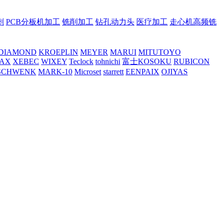
刺
PCB分板机加工
铣削加工
钻孔动力头
医疗加工
走心机高频铣
DIAMOND
KROEPLIN
MEYER
MARUI
MITUTOYO
AX
XEBEC
WIXEY
Teclock
tohnichi
富士KOSOKU
RUBICON
SCHWENK
MARK-10
Microset
starrett
EENPAIX
OJIYAS