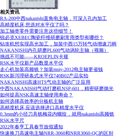
相关资讯
RA-200中西nakanishi直角电主轴，可深入孔内加工
高精度机床,您选对水平仪了吗？
加工轴类零件需要注意这些细节！
锐必克XEBEC陶瓷纤维研磨刷常用类型有哪些？
组织机构代码证
钻攻机想实现高光加工，加装中西15万转气动增速刀柄
NAKANISHI内孔研磨PL600气动涡轮主轴（视频）
挑战不可能——KROEPLIN卡规
RSK水平仪新产品数显水平仪
走心机加装高频铣？加装msiy-2012电主轴更省钱
RSK新泻理研条式水平仪740B02产品实拍
NAKANISHI高速HTS气动主轴的广泛应用
中西NAKANISHI气动打磨机NSP-601，精密研磨抛光
如何提高NSK高速主轴使用寿命？
如何选择高效率的分板机主轴
高精度机床,应该选择进口高精度水平仪
0.3mm的小径刀具铣梅花内螺纹，就用nakanishi高频铣
RSK水平尺
2022年春亨工具春节放假通知
快速换刀高速电主轴NRR-3060和NRR3060-QC的区别