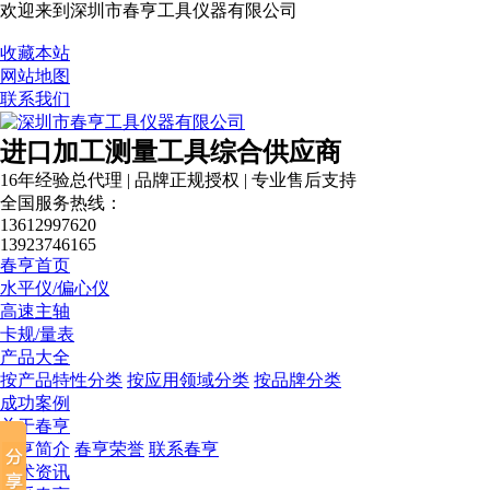
欢迎来到深圳市春亨工具仪器有限公司
收藏本站
网站地图
联系我们
进口加工测量工具综合供应商
16年经验总代理 | 品牌正规授权 | 专业售后支持
全国服务热线：
13612997620
13923746165
春亨首页
水平仪/偏心仪
高速主轴
卡规/量表
产品大全
税务登记证
按产品特性分类
按应用领域分类
按品牌分类
成功案例
关于春亨
春亨简介
春亨荣誉
联系春亨
技术资讯