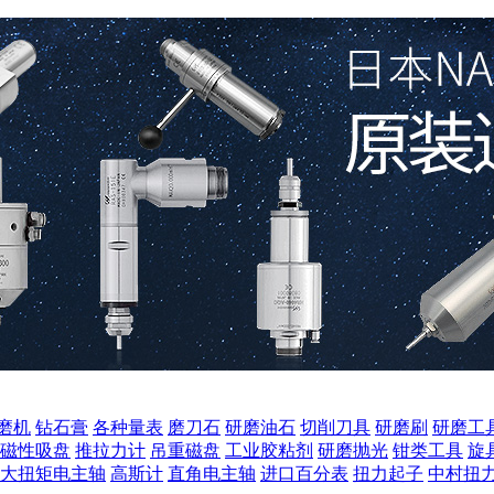
磨机
钻石膏
各种量表
磨刀石
研磨油石
切削刀具
研磨刷
研磨工
磁性吸盘
推拉力计
吊重磁盘
工业胶粘剂
研磨抛光
钳类工具
旋
大扭矩电主轴
高斯计
直角电主轴
进口百分表
扭力起子
中村扭