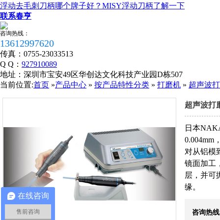
浮动去毛刺刀柄哪个牌子好？MISY浮动刀柄了解一下
联系春亨
咨询热线：
13612997620
传真：
0755-23033513
Q Q：
927910089
地址：
深圳市宝安49区华创达文化科技产业园D栋507
当前位置:
首页
»
产品中心
»
按产品特性分类
»
打磨机
»
超声波打磨
超声波打磨机
日本NAK
0.004
对从铝模
镜面加工
层，并可
缘。
在线咨询
税务登记证
售前咨询
咨询热线