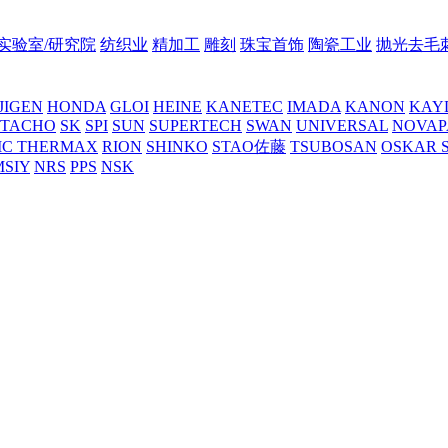
实验室/研究院
纺织业
精加工
雕刻
珠宝首饰
陶瓷工业
抛光去毛
JIGEN
HONDA
GLOI
HEINE
KANETEC
IMADA
KANON
KAY
NTACHO
SK
SPI
SUN
SUPERTECH
SWAN
UNIVERSAL
NOVAP
C THERMAX
RION
SHINKO
STAO佐藤
TSUBOSAN
OSKAR 
MSIY
NRS
PPS
NSK