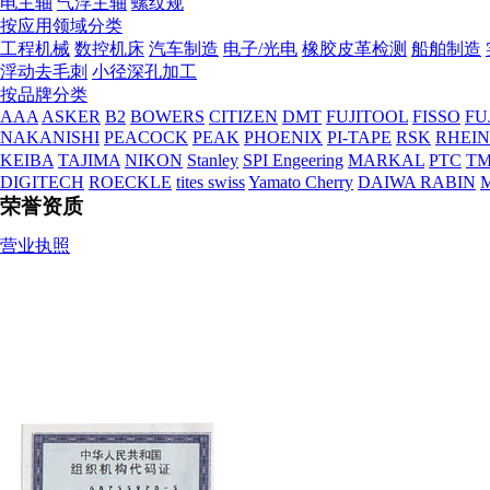
电主轴
气浮主轴
螺纹规
按应用领域分类
工程机械
数控机床
汽车制造
电子/光电
橡胶皮革检测
船舶制造
浮动去毛刺
小径深孔加工
按品牌分类
AAA
ASKER
B2
BOWERS
CITIZEN
DMT
FUJITOOL
FISSO
FU
NAKANISHI
PEACOCK
PEAK
PHOENIX
PI-TAPE
RSK
RHEI
KEIBA
TAJIMA
NIKON
Stanley
SPI Engeering
MARKAL
PTC
TM
营业执照
DIGITECH
ROECKLE
tites swiss
Yamato Cherry
DAIWA RABIN
荣誉资质