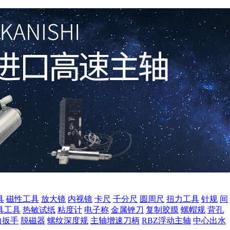
具
磁性工具
放大镜
内视镜
卡尺
千分尺
圆周尺
扭力工具
针规
间
具工具
热敏试纸
粘度计
电子称
金属锉刀
复制胶膜
螺帽规
背孔
力扳手
脱磁器
螺纹深度规
主轴增速刀柄
RBZ浮动主轴
中心出水