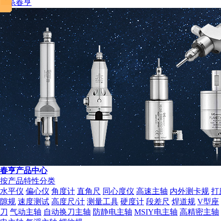
联系春亨
税务登记证
春亨产品中心
按产品特性分类
水平仪
偏心仪
角度计
直角尺
同心度仪
高速主轴
内外测卡规
打
隙规
速度测试
高度尺/计
测量工具
硬度计
段差尺
焊道规
V型座
刀
气动主轴
自动换刀主轴
防静电主轴
MSIY电主轴
高精密主轴