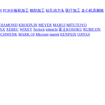
刺
PCB分板机加工
铣削加工
钻孔动力头
医疗加工
走心机高频铣
DIAMOND
KROEPLIN
MEYER
MARUI
MITUTOYO
AX
XEBEC
WIXEY
Teclock
tohnichi
富士KOSOKU
RUBICON
SCHWENK
MARK-10
Microset
starrett
EENPAIX
OJIYAS