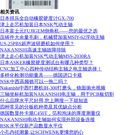
相关资讯
日本得乐全自动橡胶硬度计GX-700
津上走芯机加装日本NSK气动主轴
日本富士元FUJIGEM倒角机——您的最优之选
压铸件大余量毛刺，机械臂加装MSIY-62浮动主轴
US-25PBS超声波研磨机如何使用？
NAKANISHI高速主轴故障排除
津上走心机加装NSK气动主轴MSS-2030RA
日本ASKER橡胶硬度测试台有哪几种类型？
CNC加工中心四种传动结构主轴之电主轴选择！
多样化检测功能量具——德国进口卡规
NSK中西高频铣可以一拖二吗？
组织机构代码证
Nakanishi中西打磨机IH-300打磨头，镜面抛光视频
三轴坐标机加装NAKANISHI电主轴，用于PCB板切割
什么品牌水平尺好用,您上网搜一下就知道
四种常见的分板机种类及其优缺点分析
德国数显外卡规C450T，箔和泡沫的厚度测量仪
NAKANISHI电动主轴如何实现外部设备连接
RSK水平仪新产品数显水平仪
小孔内径测量,让SCHWENK更懂您的心