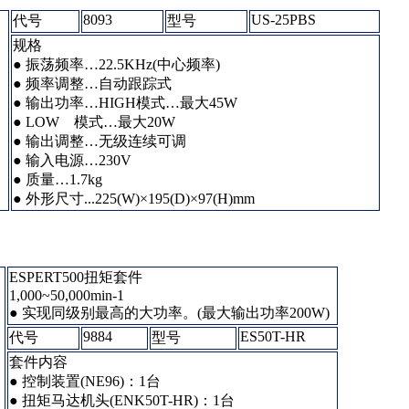
8093
US-25PBS
代号
型号
规格
● 振荡频率…22.5KHz(中心频率)
● 频率调整…自动跟踪式
● 输出功率…HIGH模式…最大45W
● LOW 模式…最大20W
● 输出调整…无级连续可调
● 输入电源…230V
● 质量…1.7kg
● 外形尺寸...225(W)×195(D)×97(H)mm
ESPERT500扭矩套件
1,000~50,000min-1
● 实现同级别最高的大功率。(最大输出功率200W)
9884
ES50T-HR
代号
型号
套件内容
● 控制装置(NE96)：1台
● 扭矩马达机头(ENK50T-HR)：1台