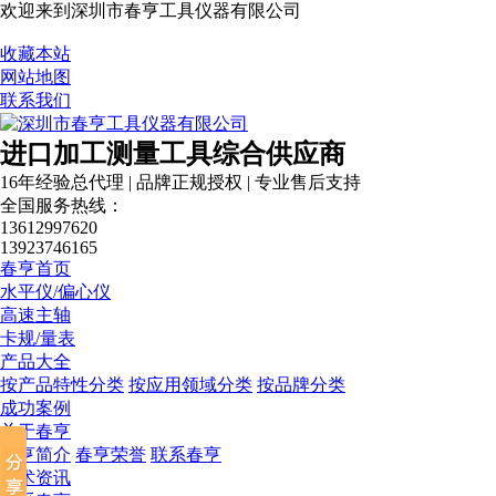
欢迎来到深圳市春亨工具仪器有限公司
收藏本站
网站地图
联系我们
进口加工测量工具综合供应商
16年经验总代理 | 品牌正规授权 | 专业售后支持
全国服务热线：
13612997620
13923746165
春亨首页
水平仪/偏心仪
高速主轴
卡规/量表
产品大全
按产品特性分类
按应用领域分类
按品牌分类
成功案例
关于春亨
春亨简介
春亨荣誉
联系春亨
技术资讯