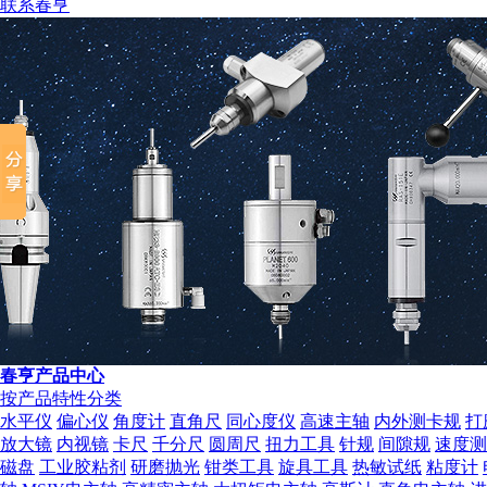
联系春亨
营业执照
春亨产品中心
按产品特性分类
水平仪
偏心仪
角度计
直角尺
同心度仪
高速主轴
内外测卡规
打
放大镜
内视镜
卡尺
千分尺
圆周尺
扭力工具
针规
间隙规
速度测
磁盘
工业胶粘剂
研磨抛光
钳类工具
旋具工具
热敏试纸
粘度计