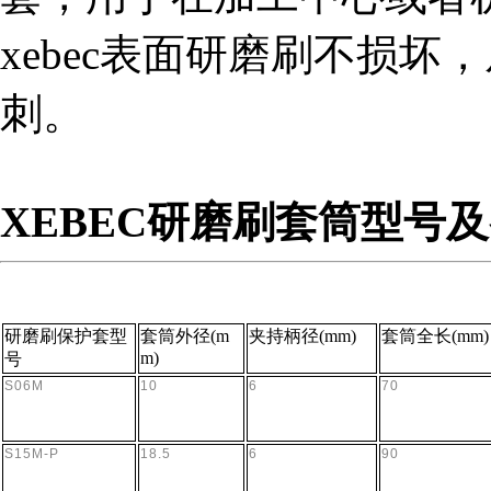
xebec表面研磨刷不损
组织机构代码证
刺。
XEBEC研磨刷套筒型号
研磨刷保护套型
套筒外径(m
夹持柄径(mm)
套筒全长(mm)
m)
号
S06M
10
6
70
S15M-P
18.5
6
90