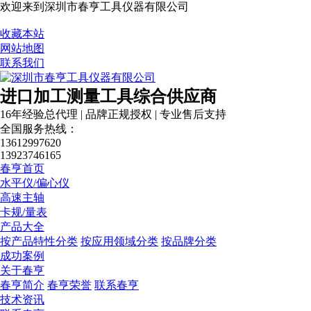
欢迎来到深圳市春亨工具仪器有限公司
收藏本站
网站地图
联系我们
税务登记证
进口加工测量工具综合供应商
16年经验总代理 | 品牌正规授权 | 专业售后支持
全国服务热线：
13612997620
13923746165
春亨首页
水平仪/偏心仪
高速主轴
卡规/量表
产品大全
按产品特性分类
按应用领域分类
按品牌分类
成功案例
关于春亨
春亨简介
春亨荣誉
联系春亨
技术资讯