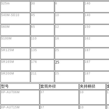
S25m
30
8
140
S40M-SD10
45
10
140
S60M
65
12
150
税务登记证
S100M
110
16
162
SR125M
135
25
187
SR165M
176
25
187
SR200M
211
25
187
型号
套筒外径
夹持柄径
XP-AUT06M
37
10
1
XP-AUT15M
37
10
1