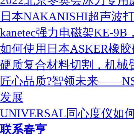
2022北京冬奥会冰刀专用
日本NAKANISHI超声波打
kanetec强力电磁架KE
营业执照
如何使用日本ASKER橡
硬质复合材料切割，机械
匠心品质?智领未来——N
发展
UNIVERSAL同心度仪如
联系春亨