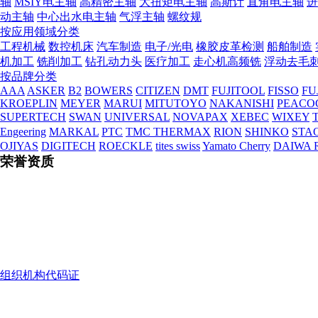
轴
MSIY电主轴
高精密主轴
大扭矩电主轴
高斯计
直角电主轴
进
动主轴
中心出水电主轴
气浮主轴
螺纹规
按应用领域分类
工程机械
数控机床
汽车制造
电子/光电
橡胶皮革检测
船舶制造
机加工
铣削加工
钻孔动力头
医疗加工
走心机高频铣
浮动去毛
按品牌分类
AAA
ASKER
B2
BOWERS
CITIZEN
DMT
FUJITOOL
FISSO
FU
KROEPLIN
MEYER
MARUI
MITUTOYO
NAKANISHI
PEACO
SUPERTECH
SWAN
UNIVERSAL
NOVAPAX
XEBEC
WIXEY
T
Engeering
MARKAL
PTC
TMC THERMAX
RION
SHINKO
STA
OJIYAS
DIGITECH
ROECKLE
tites swiss
Yamato Cherry
DAIWA 
荣誉资质
组织机构代码证