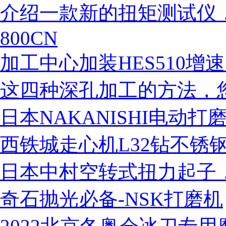
税务登记证
介绍一款新的扭矩测试仪，日本思达
800CN
加工中心加装HES510增速刀
这四种深孔加工的方法，
日本NAKANISHI电动
西铁城走心机L32钻不锈钢
日本中村空转式扭力起子
奇石抛光必备-NSK打磨机