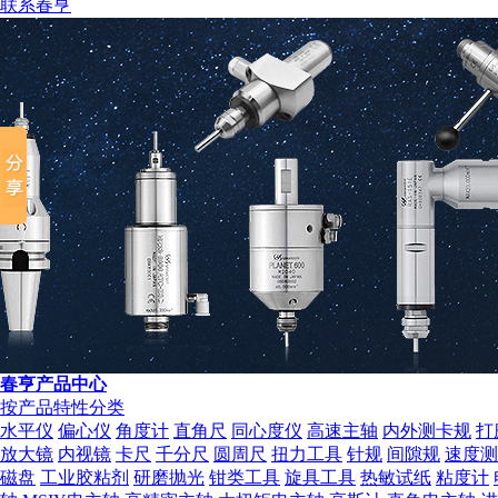
联系春亨
春亨产品中心
组织机构代码证
按产品特性分类
水平仪
偏心仪
角度计
直角尺
同心度仪
高速主轴
内外测卡规
打
放大镜
内视镜
卡尺
千分尺
圆周尺
扭力工具
针规
间隙规
速度测
磁盘
工业胶粘剂
研磨抛光
钳类工具
旋具工具
热敏试纸
粘度计