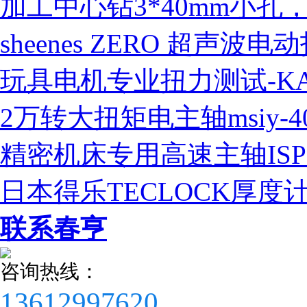
加工中心钻3*40mm小孔
sheenes ZERO 超声
玩具电机专业扭力测试-KA
2万转大扭矩电主轴msiy-
精密机床专用高速主轴ISPE
日本得乐TECLOCK厚度
税务登记证
联系春亨
咨询热线：
13612997620