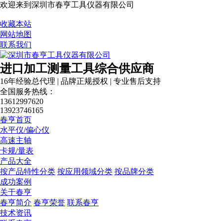
欢迎来到深圳市春亨工具仪器有限公司
收藏本站
网站地图
联系我们
进口加工测量工具综合供应商
16年经验总代理 | 品牌正规授权 | 专业售后支持
全国服务热线：
13612997620
13923746165
春亨首页
营业执照
水平仪/偏心仪
高速主轴
卡规/量表
产品大全
按产品特性分类
按应用领域分类
按品牌分类
成功案例
关于春亨
春亨简介
春亨荣誉
联系春亨
技术资讯