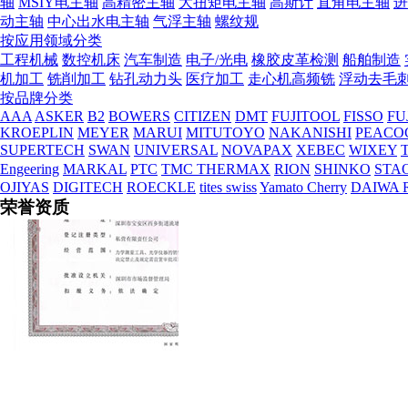
轴
MSIY电主轴
高精密主轴
大扭矩电主轴
高斯计
直角电主轴
进
动主轴
中心出水电主轴
气浮主轴
螺纹规
按应用领域分类
工程机械
数控机床
汽车制造
电子/光电
橡胶皮革检测
船舶制造
机加工
铣削加工
钻孔动力头
医疗加工
走心机高频铣
浮动去毛
按品牌分类
AAA
ASKER
B2
BOWERS
CITIZEN
DMT
FUJITOOL
FISSO
FU
KROEPLIN
MEYER
MARUI
MITUTOYO
NAKANISHI
PEACO
SUPERTECH
SWAN
UNIVERSAL
NOVAPAX
XEBEC
WIXEY
T
Engeering
MARKAL
PTC
TMC THERMAX
RION
SHINKO
STA
OJIYAS
DIGITECH
ROECKLE
tites swiss
Yamato Cherry
DAIWA 
荣誉资质