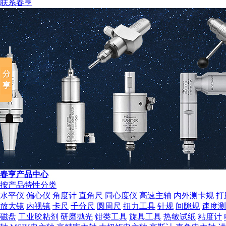
联系春亨
春亨产品中心
按产品特性分类
水平仪
偏心仪
角度计
直角尺
同心度仪
高速主轴
内外测卡规
打
组织机构代码证
放大镜
内视镜
卡尺
千分尺
圆周尺
扭力工具
针规
间隙规
速度测
磁盘
工业胶粘剂
研磨抛光
钳类工具
旋具工具
热敏试纸
粘度计