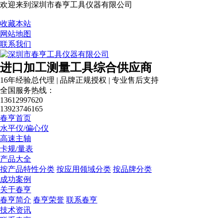
欢迎来到深圳市春亨工具仪器有限公司
收藏本站
网站地图
联系我们
进口加工测量工具综合供应商
16年经验总代理 | 品牌正规授权 | 专业售后支持
全国服务热线：
13612997620
13923746165
春亨首页
水平仪/偏心仪
营业执照
高速主轴
卡规/量表
产品大全
按产品特性分类
按应用领域分类
按品牌分类
成功案例
关于春亨
春亨简介
春亨荣誉
联系春亨
技术资讯