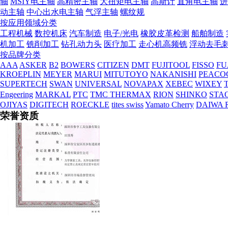
轴
MSIY电主轴
高精密主轴
大扭矩电主轴
高斯计
直角电主轴
进
动主轴
中心出水电主轴
气浮主轴
螺纹规
按应用领域分类
工程机械
数控机床
汽车制造
电子/光电
橡胶皮革检测
船舶制造
机加工
铣削加工
钻孔动力头
医疗加工
走心机高频铣
浮动去毛
按品牌分类
AAA
ASKER
B2
BOWERS
CITIZEN
DMT
FUJITOOL
FISSO
FU
KROEPLIN
MEYER
MARUI
MITUTOYO
NAKANISHI
PEACO
SUPERTECH
SWAN
UNIVERSAL
NOVAPAX
XEBEC
WIXEY
T
Engeering
MARKAL
PTC
TMC THERMAX
RION
SHINKO
STA
OJIYAS
DIGITECH
ROECKLE
tites swiss
Yamato Cherry
DAIWA 
荣誉资质