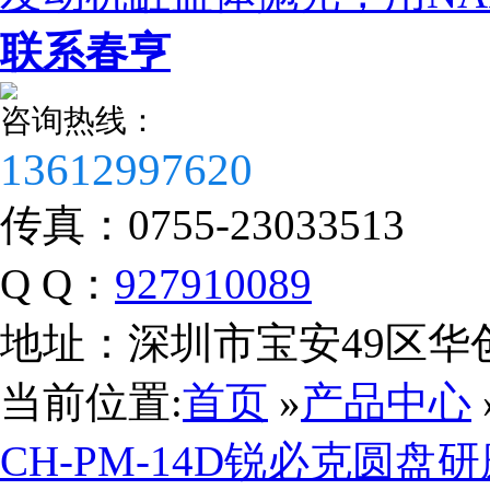
联系春亨
咨询热线：
13612997620
传真：
0755-23033513
Q Q：
927910089
地址：
深圳市宝安49区华
当前位置:
首页
»
产品中心
CH-PM-14D锐必克圆盘
营业执照