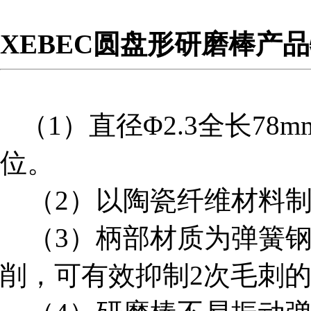
XEBEC圆盘形研磨棒产
（1）直径Φ2.3全长7
位。
税务登记证
（2）以陶瓷纤维材料制
（3）柄部材质为弹簧钢
削，可有效抑制2次毛刺