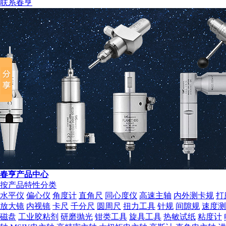
联系春亨
营业执照
春亨产品中心
按产品特性分类
水平仪
偏心仪
角度计
直角尺
同心度仪
高速主轴
内外测卡规
打
放大镜
内视镜
卡尺
千分尺
圆周尺
扭力工具
针规
间隙规
速度测
磁盘
工业胶粘剂
研磨抛光
钳类工具
旋具工具
热敏试纸
粘度计