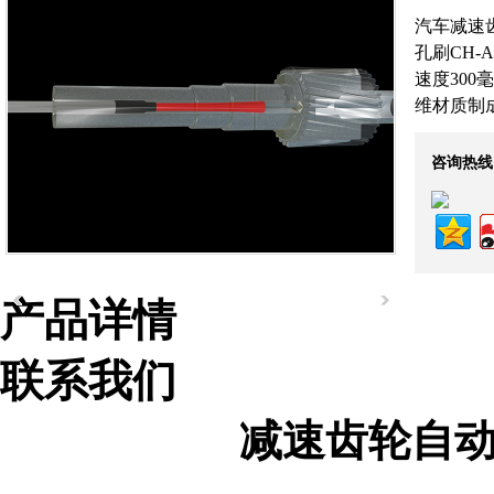
汽车减速齿
孔刷CH-A
速度30
维材质制
咨询热线
产品详情
营业执照
联系我们
减速齿轮自