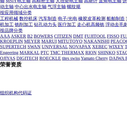
轴
MSIY电主轴
高精密主轴
大扭矩电主轴
高斯计
直角电主轴
进
动主轴
中心出水电主轴
气浮主轴
螺纹规
按应用领域分类
工程机械
数控机床
汽车制造
电子/光电
橡胶皮革检测
船舶制造
机加工
铣削加工
钻孔动力头
医疗加工
走心机高频铣
浮动去毛
按品牌分类
AAA
ASKER
B2
BOWERS
CITIZEN
DMT
FUJITOOL
FISSO
FU
KROEPLIN
MEYER
MARUI
MITUTOYO
NAKANISHI
PEACO
SUPERTECH
SWAN
UNIVERSAL
NOVAPAX
XEBEC
WIXEY
T
Engeering
MARKAL
PTC
TMC THERMAX
RION
SHINKO
STA
OJIYAS
DIGITECH
ROECKLE
tites swiss
Yamato Cherry
DAIWA 
荣誉资质
组织机构代码证