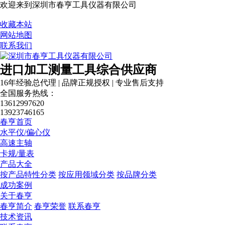
欢迎来到深圳市春亨工具仪器有限公司
税务登记证
收藏本站
网站地图
联系我们
进口加工测量工具综合供应商
16年经验总代理 | 品牌正规授权 | 专业售后支持
全国服务热线：
13612997620
13923746165
春亨首页
水平仪/偏心仪
高速主轴
卡规/量表
产品大全
按产品特性分类
按应用领域分类
按品牌分类
成功案例
关于春亨
春亨简介
春亨荣誉
联系春亨
技术资讯