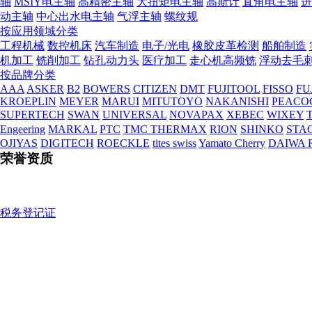
轴
MSIY电主轴
高精密主轴
大扭矩电主轴
高斯计
直角电主轴
进
动主轴
中心出水电主轴
气浮主轴
螺纹规
按应用领域分类
工程机械
数控机床
汽车制造
电子/光电
橡胶皮革检测
船舶制造
机加工
铣削加工
钻孔动力头
医疗加工
走心机高频铣
浮动去毛
按品牌分类
AAA
ASKER
B2
BOWERS
CITIZEN
DMT
FUJITOOL
FISSO
FU
KROEPLIN
MEYER
MARUI
MITUTOYO
NAKANISHI
PEACO
SUPERTECH
SWAN
UNIVERSAL
NOVAPAX
XEBEC
WIXEY
T
Engeering
MARKAL
PTC
TMC THERMAX
RION
SHINKO
STA
OJIYAS
DIGITECH
ROECKLE
tites swiss
Yamato Cherry
DAIWA 
荣誉资质
税务登记证