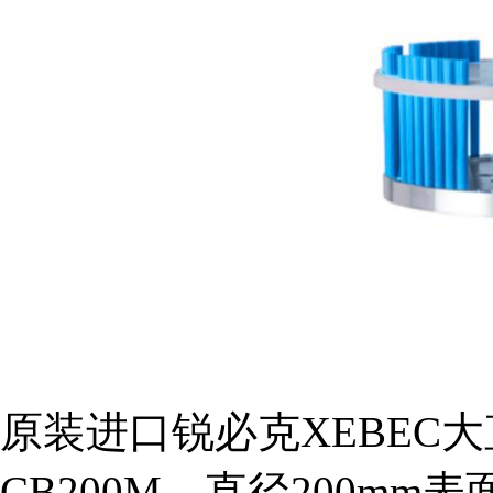
原装进口锐必克XEBEC大
税务登记证
CB200M，直径200m