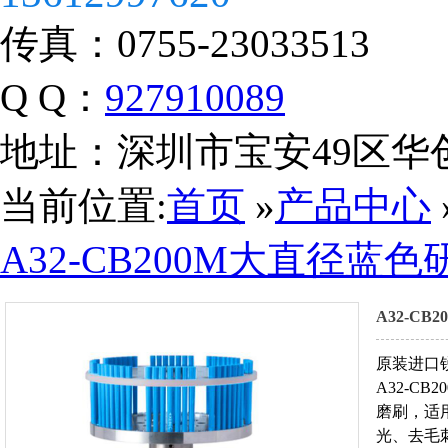
传真：
0755-23033513
Q Q：
927910089
地址：
深圳市宝安49区华
营业执照
当前位置:
首页
»
产品中心
A32-CB200M大直径蓝
A32-C
原装进口
A32-C
磨刷，适
光、去毛