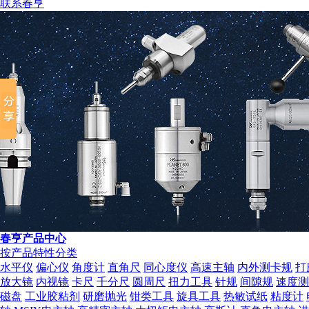
联系春亨
组织机构代码证
春亨产品中心
按产品特性分类
水平仪
偏心仪
角度计
直角尺
同心度仪
高速主轴
内外测卡规
打
放大镜
内视镜
卡尺
千分尺
圆周尺
扭力工具
针规
间隙规
速度测
磁盘
工业胶粘剂
研磨抛光
钳类工具
旋具工具
热敏试纸
粘度计