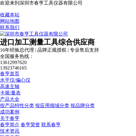
欢迎来到深圳市春亨工具仪器有限公司
营业执照
收藏本站
网站地图
联系我们
进口加工测量工具综合供应商
16年经验总代理 | 品牌正规授权 | 专业售后支持
全国服务热线：
13612997620
13923746165
春亨首页
水平仪/偏心仪
高速主轴
卡规/量表
产品大全
按产品特性分类
按应用领域分类
按品牌分类
成功案例
关于春亨
春亨简介
春亨荣誉
联系春亨
技术资讯