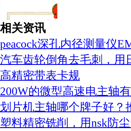
相关资讯
peacock深孔内径测量仪
汽车齿轮倒角去毛刺，用日本
高精密带表卡规
200W的微型高速电主轴
划片机主轴哪个牌子好？推荐
营业执照
塑料精密铣削，用nsk防尘电主