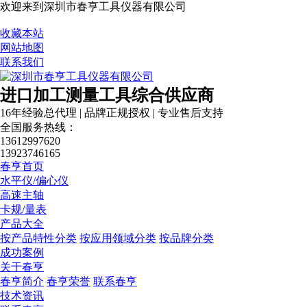
欢迎来到深圳市春亨工具仪器有限公司
收藏本站
网站地图
营业执照
联系我们
进口加工测量工具综合供应商
16年经验总代理 | 品牌正规授权 | 专业售后支持
全国服务热线：
13612997620
13923746165
春亨首页
水平仪/偏心仪
高速主轴
卡规/量表
产品大全
按产品特性分类
按应用领域分类
按品牌分类
成功案例
关于春亨
春亨简介
春亨荣誉
联系春亨
技术资讯