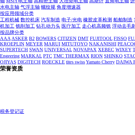
轴
MSIY电主轴
高精密主轴
大扭矩电主轴
高斯计
直角电主轴
进
水电主轴
气浮主轴
螺纹规
角度增速器
按应用领域分类
工程机械
数控机床
汽车制造
电子/光电
橡胶皮革检测
船舶制造
机加工
铣削加工
钻孔动力头
医疗加工
走心机高频铣
浮动去毛
按品牌分类
AAA
ASKER
B2
BOWERS
CITIZEN
DMT
FUJITOOL
FISSO
FU
KROEPLIN
MEYER
MARUI
MITUTOYO
NAKANISHI
PEACO
SUPERTECH
SWAN
UNIVERSAL
NOVAPAX
XEBEC
WIXEY
T
Engeering
MARKAL
PTC
TMC THERMAX
RION
SHINKO
STA
OJIYAS
DIGITECH
ROECKLE
tites swiss
Yamato Cherry
DAIWA 
荣誉资质
税务登记证