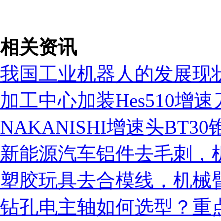
相关资讯
我国工业机器人的发展现
加工中心加装Hes510
NAKANISHI增速头BT
新能源汽车铝件去毛刺，
塑胶玩具去合模线，机械臂
钻孔电主轴如何选型？重
营业执照