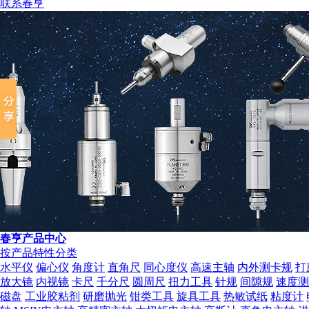
联系春亨
组织机构代码证
春亨产品中心
按产品特性分类
水平仪
偏心仪
角度计
直角尺
同心度仪
高速主轴
内外测卡规
打
放大镜
内视镜
卡尺
千分尺
圆周尺
扭力工具
针规
间隙规
速度测
磁盘
工业胶粘剂
研磨抛光
钳类工具
旋具工具
热敏试纸
粘度计