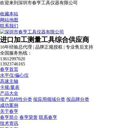
欢迎来到深圳市春亨工具仪器有限公司
收藏本站
网站地图
联系我们
进口加工测量工具综合供应商
16年经验总代理 | 品牌正规授权 | 专业售后支持
全国服务热线：
13612997620
13923746165
春亨首页
水平仪/偏心仪
高速主轴
卡规/量表
产品大全
按产品特性分类
按应用领域分类
按品牌分类
成功案例
关于春亨
春亨简介
春亨荣誉
联系春亨
技术资讯