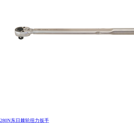
280N东日棘轮扭力扳手