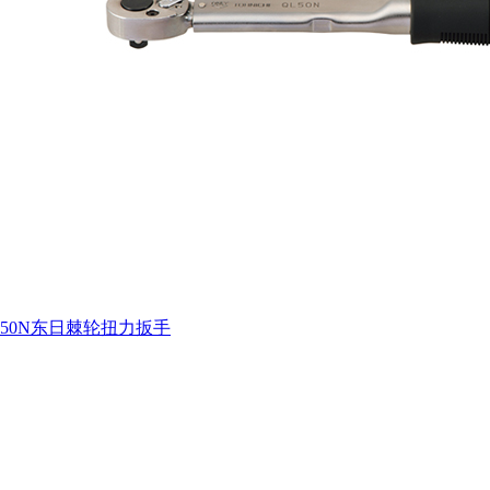
50N东日棘轮扭力扳手