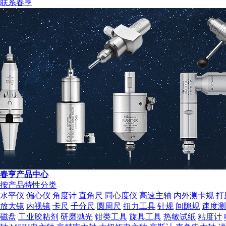
联系春亨
营业执照
春亨产品中心
按产品特性分类
水平仪
偏心仪
角度计
直角尺
同心度仪
高速主轴
内外测卡规
打
放大镜
内视镜
卡尺
千分尺
圆周尺
扭力工具
针规
间隙规
速度测
磁盘
工业胶粘剂
研磨抛光
钳类工具
旋具工具
热敏试纸
粘度计