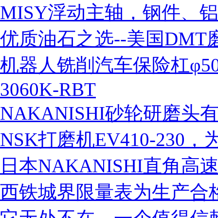
MISY浮动主轴，钢件、
优质油石之选--美国DMT
机器人铣削汽车保险杠φ50
3060K-RBT
NAKANISHI砂轮研磨
NSK打磨机EV410-23
日本NAKANISHI直角高
西铁城界限量表为生产合
营业执照