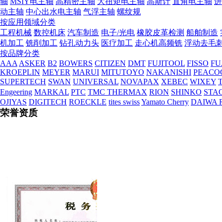
轴
MSIY电主轴
高精密主轴
大扭矩电主轴
高斯计
直角电主轴
进
动主轴
中心出水电主轴
气浮主轴
螺纹规
按应用领域分类
工程机械
数控机床
汽车制造
电子/光电
橡胶皮革检测
船舶制造
机加工
铣削加工
钻孔动力头
医疗加工
走心机高频铣
浮动去毛
按品牌分类
AAA
ASKER
B2
BOWERS
CITIZEN
DMT
FUJITOOL
FISSO
FU
KROEPLIN
MEYER
MARUI
MITUTOYO
NAKANISHI
PEACO
组织机构代码证
SUPERTECH
SWAN
UNIVERSAL
NOVAPAX
XEBEC
WIXEY
T
Engeering
MARKAL
PTC
TMC THERMAX
RION
SHINKO
STA
OJIYAS
DIGITECH
ROECKLE
tites swiss
Yamato Cherry
DAIWA 
荣誉资质