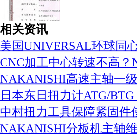
相关资讯
美国UNIVERSAL环球同
CNC加工中心转速不高？N
NAKANISHI高速主轴一
税务登记证
日本东日扭力计ATG/BT
中村扭力工具保障紧固件
NAKANISHI分板机主