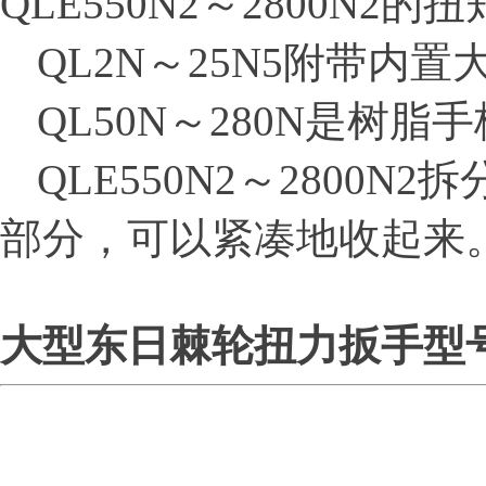
QLE550N2～2800N2的
QL2N～25N5附带内
营业执照
QL50N～280N是树脂手
QLE550N2～2800
部分，可以紧凑地收起来
大型东日棘轮扭力扳手型