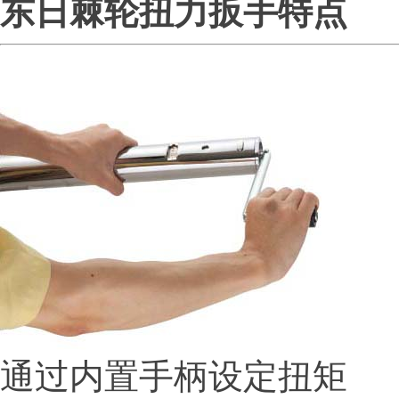
东日棘轮扭力扳手特点
通过内置手柄设定扭矩
税务登记证