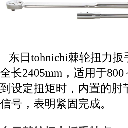
东日tohnichi棘轮扭力扳手
全长2405mm，适用于80
到设定扭矩时，内置的肘节
组织机构代码证
信号，表明紧固完成。