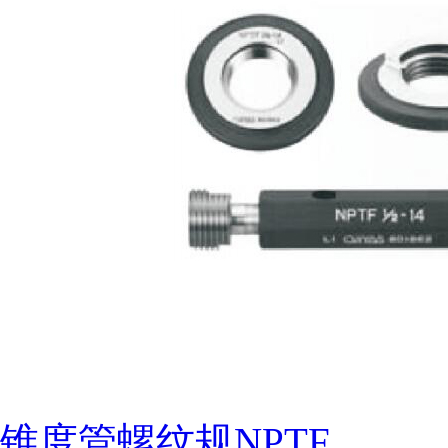
锥度管螺纹规NPTF