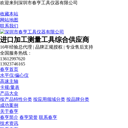
欢迎来到深圳市春亨工具仪器有限公司
收藏本站
网站地图
联系我们
进口加工测量工具综合供应商
16年经验总代理 | 品牌正规授权 | 专业售后支持
全国服务热线：
13612997620
13923746165
春亨首页
水平仪/偏心仪
高速主轴
卡规/量表
产品大全
按产品特性分类
按应用领域分类
按品牌分类
成功案例
关于春亨
春亨简介
春亨荣誉
联系春亨
技术资讯