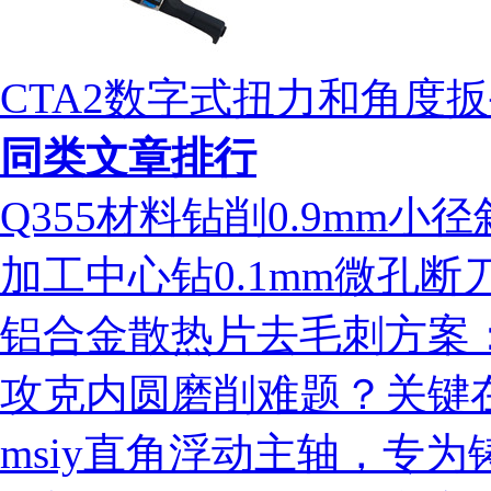
CTA2数字式扭力和角度
同类文章排行
Q355材料钻削0.9mm
加工中心钻0.1mm微孔
铝合金散热片去毛刺方案：ms
攻克内圆磨削难题？关键
msiy直角浮动主轴，专