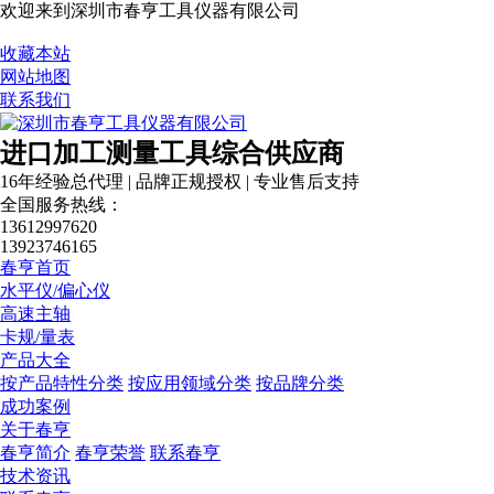
欢迎来到深圳市春亨工具仪器有限公司
收藏本站
网站地图
联系我们
进口加工测量工具综合供应商
16年经验总代理 | 品牌正规授权 | 专业售后支持
全国服务热线：
13612997620
13923746165
春亨首页
水平仪/偏心仪
高速主轴
卡规/量表
产品大全
按产品特性分类
按应用领域分类
按品牌分类
成功案例
关于春亨
春亨简介
春亨荣誉
联系春亨
技术资讯