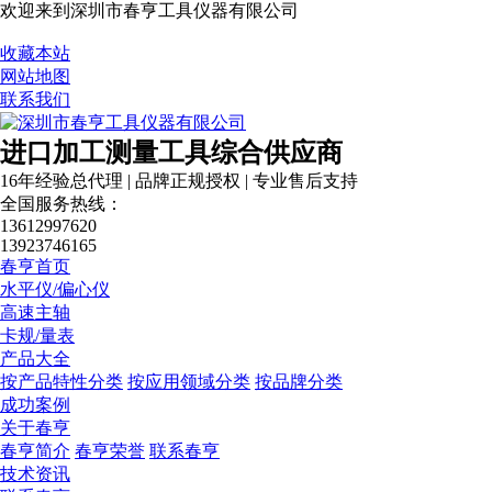
欢迎来到深圳市春亨工具仪器有限公司
收藏本站
网站地图
联系我们
进口加工测量工具综合供应商
16年经验总代理 | 品牌正规授权 | 专业售后支持
全国服务热线：
13612997620
13923746165
春亨首页
水平仪/偏心仪
高速主轴
卡规/量表
产品大全
按产品特性分类
按应用领域分类
按品牌分类
成功案例
关于春亨
春亨简介
春亨荣誉
联系春亨
技术资讯