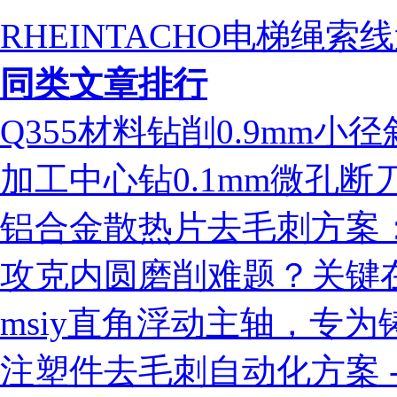
RHEINTACHO电梯绳索
同类文章排行
Q355材料钻削0.9mm
加工中心钻0.1mm微孔
铝合金散热片去毛刺方案：ms
攻克内圆磨削难题？关键
msiy直角浮动主轴，专
注塑件去毛刺自动化方案 - 