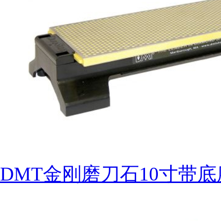
DMT金刚磨刀石10寸带底