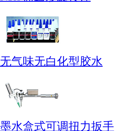
无气味无白化型胶水
墨水盒式可调扭力扳手