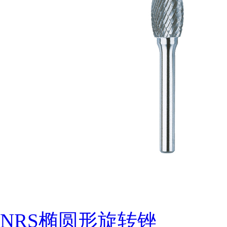
NRS椭圆形旋转锉