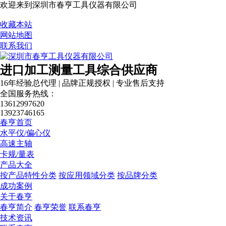
欢迎来到深圳市春亨工具仪器有限公司
收藏本站
网站地图
联系我们
进口加工测量工具综合供应商
16年经验总代理 | 品牌正规授权 | 专业售后支持
全国服务热线：
13612997620
13923746165
春亨首页
水平仪/偏心仪
高速主轴
卡规/量表
产品大全
按产品特性分类
按应用领域分类
按品牌分类
成功案例
关于春亨
春亨简介
春亨荣誉
联系春亨
技术资讯