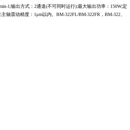
000min-1;输出方式：2通道(不可同时运行);最大输出功率：150W;定
W;主轴震动精度：1μm以内。BM-322FL/BM-322FR，BM-322、