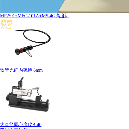
MF-501+MFC-101A+MS-4G高度计
软管光纤内窥镜 6mm
大直径同心度仪B-40