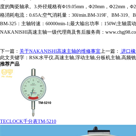
度的陶瓷轴承。3.外径规格有Φ19.05mm，Φ20mm，Φ22mm，Φ25。
格消耗电流：0.65A;空气消耗量：30l/min.BM-319F、BM-319、
BM-325：主轴转速：60000min-1;最大输出功率：150W;主轴
NAKANISHI高速主轴一级代理商及售后服务商：www.chgj98.c
下一篇：
关于NAKANISHI高速主轴的维修事宜
上一篇：
进口橡
此文关键字：
RSK水平仪,高速主轴,浮动主轴,分板机主轴,高频铣,中
推荐产品
TECLOCK千分表TM-5210