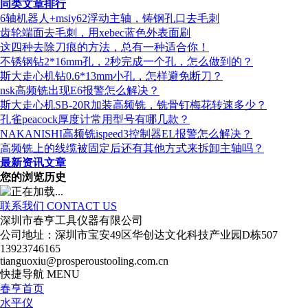
同类文章排行
6轴机器人+msiy62浮动主轴，铸钢孔口去毛刺
齿轮端面去毛刺，用xebec蓝色外表面刷
这四种去除刀痕的方法，总有一种适合你！
不锈钢钻2*16mm孔，2秒完成一个孔，怎么做到的？
斯大走心机钻0.6*13mm小孔，怎样避免断刀？
nsk高频铣出现E6报警怎么解决？
斯大走心机SB-20R加装高频铣，铣骨钉梅花转速多少？
孔雀peacock厚度计常用型号有哪几款？
NAKANISHI高频铣ispeed3控制器EL报警怎么解决？
高频铣上的线缆被固定后还有其他方式来拆卸主轴吗？
最新资讯文章
您的浏览历史
联系我们
CONTACT US
深圳市春亨工具仪器有限公司
公司地址：深圳市宝安49区华创达文化科技产业园D栋507
13923746165
tianguoxiu@prosperoustooling.com.cn
快捷导航
MENU
春亨首页
水平仪