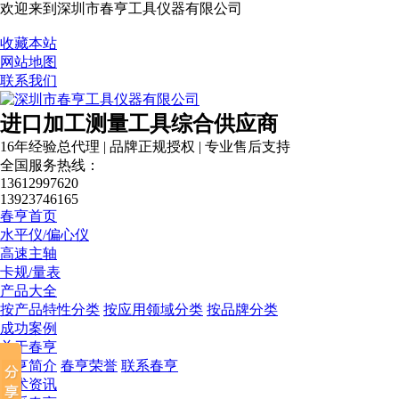
欢迎来到深圳市春亨工具仪器有限公司
收藏本站
网站地图
联系我们
进口加工测量工具综合供应商
16年经验总代理 | 品牌正规授权 | 专业售后支持
全国服务热线：
13612997620
13923746165
春亨首页
水平仪/偏心仪
高速主轴
卡规/量表
产品大全
按产品特性分类
按应用领域分类
按品牌分类
成功案例
关于春亨
春亨简介
春亨荣誉
联系春亨
技术资讯