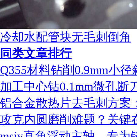
冷却水配管块无毛刺倒角
同类文章排行
Q355材料钻削0.9mm
加工中心钻0.1mm微孔
铝合金散热片去毛刺方案：ms
攻克内圆磨削难题？关键
msiy直角浮动主轴，专