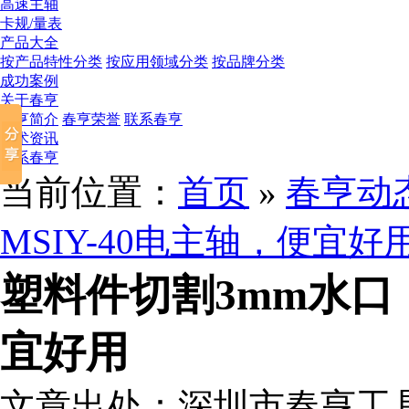
高速主轴
卡规/量表
产品大全
按产品特性分类
按应用领域分类
按品牌分类
成功案例
关于春亨
春亨简介
春亨荣誉
联系春亨
技术资讯
联系春亨
当前位置：
首页
»
春亨动
MSIY-40电主轴，便宜好
塑料件切割3mm水口，
宜好用
文章出处：深圳市春亨工