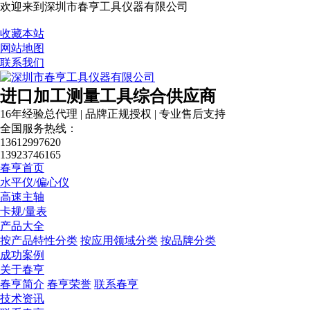
欢迎来到深圳市春亨工具仪器有限公司
收藏本站
网站地图
联系我们
进口加工测量工具综合供应商
16年经验总代理 | 品牌正规授权 | 专业售后支持
全国服务热线：
13612997620
13923746165
春亨首页
水平仪/偏心仪
高速主轴
卡规/量表
产品大全
按产品特性分类
按应用领域分类
按品牌分类
成功案例
关于春亨
春亨简介
春亨荣誉
联系春亨
技术资讯