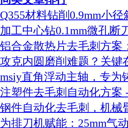
Q355材料钻削0.9mm
加工中心钻0.1mm微孔
铝合金散热片去毛刺方案：ms
攻克内圆磨削难题？关键
msiy直角浮动主轴，专
注塑件去毛刺自动化方案 - 
钢件自动化去毛刺，机械臂
为排刀机赋能：25mm气