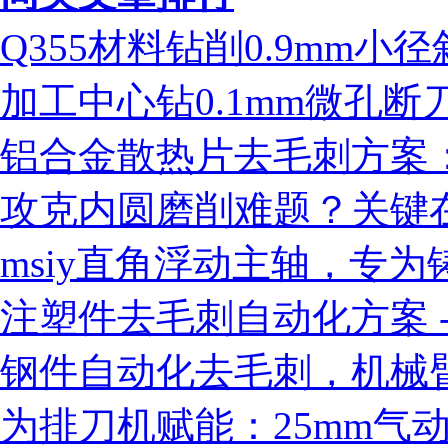
Q355材料钻削0.9mm
加工中心钻0.1mm微孔
铝合金散热片去毛刺方案：ms
攻克内圆磨削难题？关键
msiy直角浮动主轴，专
注塑件去毛刺自动化方案 - 
钢件自动化去毛刺，机械臂
为排刀机赋能：25mm气