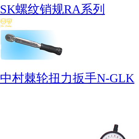
SK螺纹销规RA系列
中村棘轮扭力扳手N-GLK