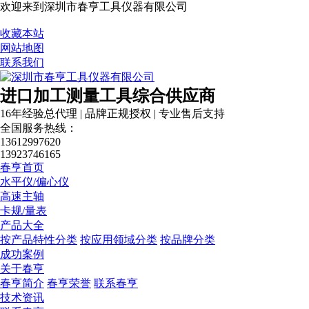
欢迎来到深圳市春亨工具仪器有限公司
收藏本站
网站地图
联系我们
进口加工测量工具综合供应商
16年经验总代理 | 品牌正规授权 | 专业售后支持
全国服务热线：
13612997620
13923746165
春亨首页
水平仪/偏心仪
高速主轴
卡规/量表
产品大全
按产品特性分类
按应用领域分类
按品牌分类
成功案例
关于春亨
春亨简介
春亨荣誉
联系春亨
技术资讯