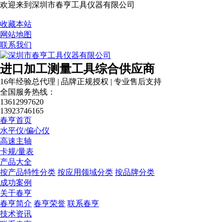
欢迎来到深圳市春亨工具仪器有限公司
收藏本站
网站地图
联系我们
进口加工测量工具综合供应商
16年经验总代理 | 品牌正规授权 | 专业售后支持
全国服务热线：
13612997620
13923746165
春亨首页
水平仪/偏心仪
高速主轴
卡规/量表
产品大全
按产品特性分类
按应用领域分类
按品牌分类
成功案例
关于春亨
春亨简介
春亨荣誉
联系春亨
技术资讯