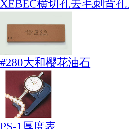
XEBEC横切孔去毛刺背孔
#280大和樱花油石
PS-1厚度表