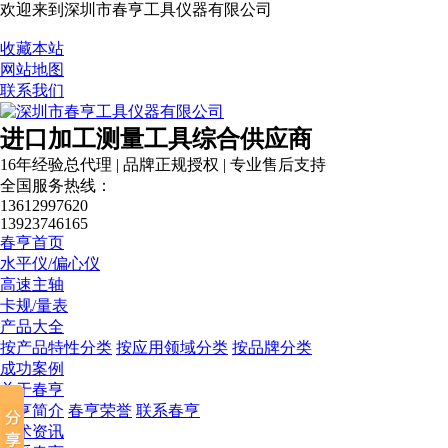
欢迎来到深圳市春亨工具仪器有限公司
收藏本站
网站地图
联系我们
进口加工测量工具综合供应商
16年经验总代理 | 品牌正规授权 | 专业售后支持
全国服务热线：
13612997620
13923746165
春亨首页
水平仪/偏心仪
高速主轴
卡规/量表
产品大全
按产品特性分类
按应用领域分类
按品牌分类
成功案例
关于春亨
春亨简介
春亨荣誉
联系春亨
技术资讯