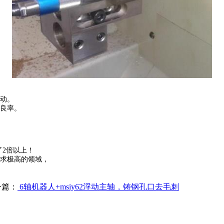
动。
良率。
了2倍以上！
求极高的领域，
一篇：
6轴机器人+msiy62浮动主轴，铸钢孔口去毛刺