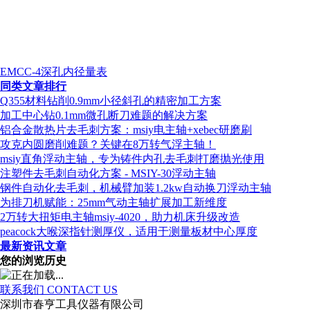
EMCC-4深孔内径量表
同类文章排行
Q355材料钻削0.9mm小径斜孔的精密加工方案
加工中心钻0.1mm微孔断刀难题的解决方案
铝合金散热片去毛刺方案：msiy电主轴+xebec研磨刷
攻克内圆磨削难题？关键在8万转气浮主轴！
msiy直角浮动主轴，专为铸件内孔去毛刺打磨抛光使用
注塑件去毛刺自动化方案 - MSIY-30浮动主轴
钢件自动化去毛刺，机械臂加装1.2kw自动换刀浮动主轴
为排刀机赋能：25mm气动主轴扩展加工新维度
2万转大扭矩电主轴msiy-4020，助力机床升级改造
peacock大喉深指针测厚仪，适用于测量板材中心厚度
最新资讯文章
您的浏览历史
联系我们
CONTACT US
深圳市春亨工具仪器有限公司