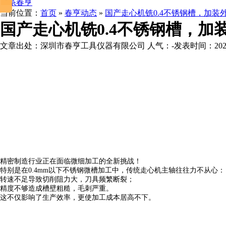
联系春亨
当前位置：
首页
»
春亨动态
»
国产走心机铣0.4不锈钢槽，加装外
国产走心机铣0.4不锈钢槽，加
文章出处：深圳市春亨工具仪器有限公司
人气：
-
发表时间：2025-0
精密制造行业正在面临微细加工的全新挑战！
特别是在0.4mm以下不锈钢微槽加工中，传统走心机主轴往往力不从心：
转速不足导致切削阻力大，刀具频繁断裂；
精度不够造成槽壁粗糙，毛刺严重。
这不仅影响了生产效率，更使加工成本居高不下。