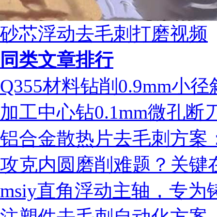
砂芯浮动去毛刺打磨视频
同类文章排行
Q355材料钻削0.9mm
加工中心钻0.1mm微孔
铝合金散热片去毛刺方案：ms
攻克内圆磨削难题？关键
msiy直角浮动主轴，专
注塑件去毛刺自动化方案 - 