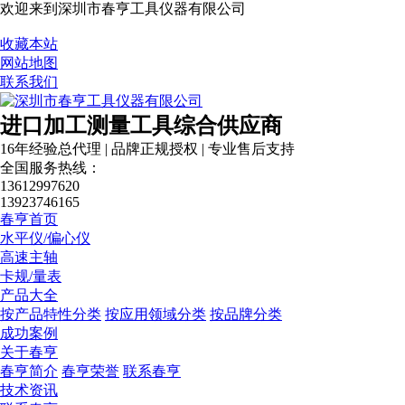
欢迎来到深圳市春亨工具仪器有限公司
收藏本站
网站地图
联系我们
进口加工测量工具综合供应商
16年经验总代理 | 品牌正规授权 | 专业售后支持
全国服务热线：
13612997620
13923746165
春亨首页
水平仪/偏心仪
高速主轴
卡规/量表
产品大全
按产品特性分类
按应用领域分类
按品牌分类
成功案例
关于春亨
春亨简介
春亨荣誉
联系春亨
技术资讯