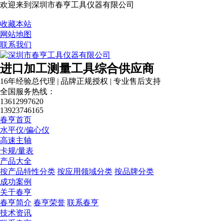
欢迎来到深圳市春亨工具仪器有限公司
收藏本站
网站地图
联系我们
进口加工测量工具综合供应商
16年经验总代理 | 品牌正规授权 | 专业售后支持
全国服务热线：
13612997620
13923746165
春亨首页
水平仪/偏心仪
高速主轴
卡规/量表
产品大全
按产品特性分类
按应用领域分类
按品牌分类
成功案例
关于春亨
春亨简介
春亨荣誉
联系春亨
技术资讯