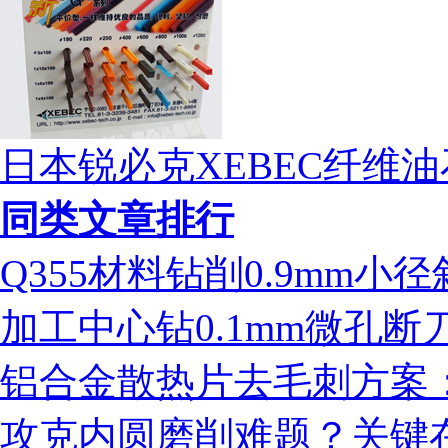
日本锐必克XEBEC纤维油
同类文章排行
Q355材料钻削0.9mm
加工中心钻0.1mm微孔
铝合金散热片去毛刺方案：ms
攻克内圆磨削难题？关键