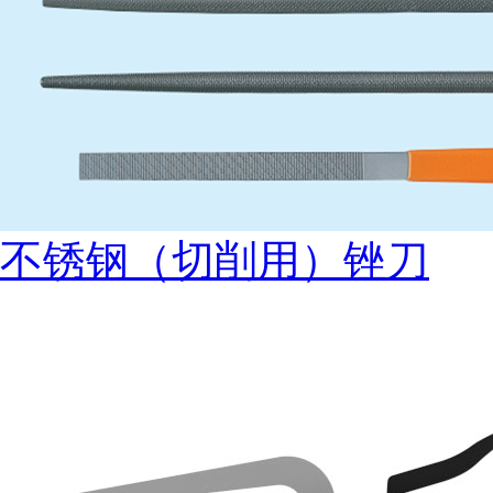
不锈钢（切削用）锉刀