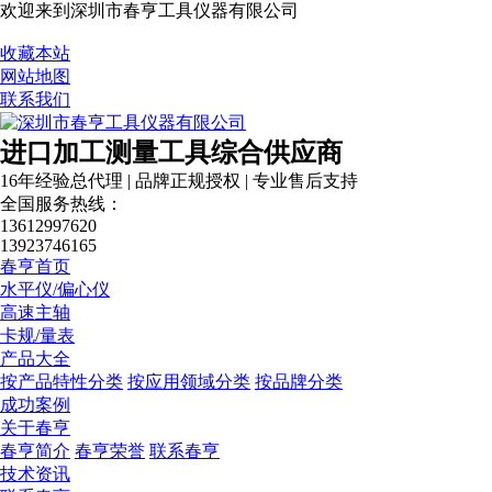
欢迎来到深圳市春亨工具仪器有限公司
收藏本站
网站地图
联系我们
进口加工测量工具综合供应商
16年经验总代理 | 品牌正规授权 | 专业售后支持
全国服务热线：
13612997620
13923746165
春亨首页
水平仪/偏心仪
高速主轴
卡规/量表
产品大全
按产品特性分类
按应用领域分类
按品牌分类
成功案例
关于春亨
春亨简介
春亨荣誉
联系春亨
技术资讯