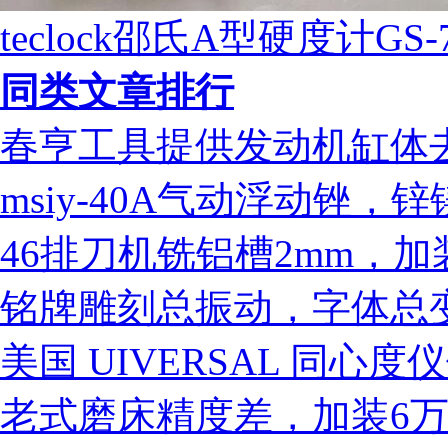
teclock邵氏A型硬度计GS-
同类文章排行
春亨工具提供发动机缸体
msiy-40A气动浮动锉
46排刀机铣铝槽2mm，加装m
铭牌雕刻总振动，字体总变
美国 UIVERSAL 同心
老式磨床精度差，加装6