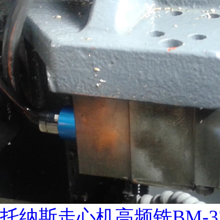
托纳斯走心机高频铣BM-3