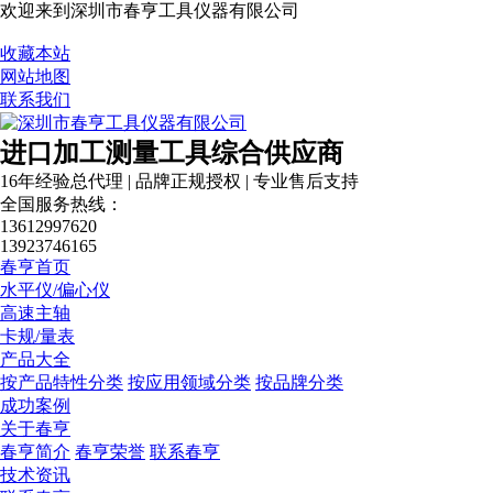
欢迎来到深圳市春亨工具仪器有限公司
收藏本站
网站地图
联系我们
进口加工测量工具综合供应商
16年经验总代理 | 品牌正规授权 | 专业售后支持
全国服务热线：
13612997620
13923746165
春亨首页
水平仪/偏心仪
高速主轴
卡规/量表
产品大全
按产品特性分类
按应用领域分类
按品牌分类
成功案例
关于春亨
春亨简介
春亨荣誉
联系春亨
技术资讯