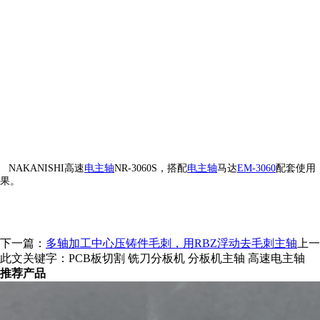
NAKANISHI高速
电主轴
NR-3060S，搭配
电主轴
马达
EM-3060
配套使用
果。
下一篇：
多轴加工中心压铸件毛刺，用RBZ浮动去毛刺主轴
上一
此文关键字：
PCB板切割 铣刀分板机 分板机主轴 高速电主轴
推荐产品