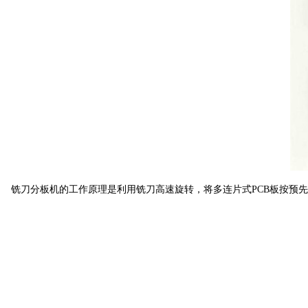
铣刀分板机的工作原理是利用铣刀高速旋转，将多连片式PCB板按预先编