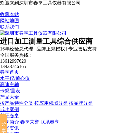
欢迎来到深圳市春亨工具仪器有限公司
收藏本站
网站地图
联系我们
进口加工测量工具综合供应商
16年经验总代理 | 品牌正规授权 | 专业售后支持
全国服务热线：
13612997620
13923746165
春亨首页
水平仪/偏心仪
高速主轴
卡规/量表
产品大全
按产品特性分类
按应用领域分类
按品牌分类
成功案例
关于春亨
春亨简介
春亨荣誉
联系春亨
技术资讯