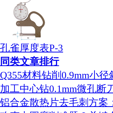
孔雀厚度表P-3
同类文章排行
Q355材料钻削0.9mm
加工中心钻0.1mm微孔
铝合金散热片去毛刺方案：ms