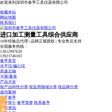
欢迎来到深圳市春亨工具仪器有限公司
收藏本站
网站地图
联系我们
进口加工测量工具综合供应商
16年经验总代理 | 品牌正规授权 | 专业售后支持
全国服务热线：
13612997620
13923746165
春亨首页
水平仪/偏心仪
高速主轴
卡规/量表
产品大全
按产品特性分类
按应用领域分类
按品牌分类
成功案例
关于春亨
春亨简介
春亨荣誉
联系春亨
技术资讯