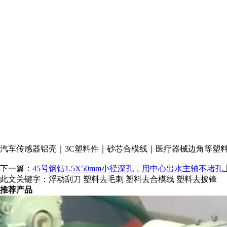
汽车传感器铝壳｜3C塑料件｜砂芯合模线｜医疗器械边角等塑
下一篇：
45号钢钻1.5X50mm小径深孔，用中心出水主轴不堵孔
此文关键字：
浮动刮刀 塑料去毛刺 塑料去合模线 塑料去披锋
推荐产品