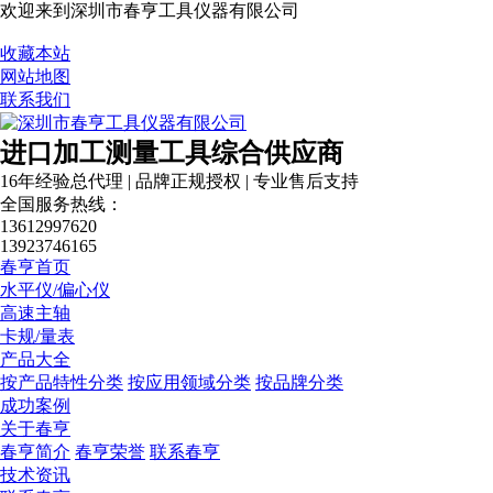
欢迎来到深圳市春亨工具仪器有限公司
收藏本站
网站地图
联系我们
进口加工测量工具综合供应商
16年经验总代理 | 品牌正规授权 | 专业售后支持
全国服务热线：
13612997620
13923746165
春亨首页
水平仪/偏心仪
高速主轴
卡规/量表
产品大全
按产品特性分类
按应用领域分类
按品牌分类
成功案例
关于春亨
春亨简介
春亨荣誉
联系春亨
技术资讯