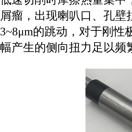
屑瘤，出现喇叭口、孔壁
3~8μm的跳动，对于刚性
幅产生的侧向扭力足以频